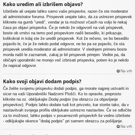
Kako uredim ali izbrišem objavo?
Izbrišete ali urejate lahko samo vaše prispevke, razen če ste moderator
ali administrator foruma. Prispevek urejate tako, da za ustrezen prispevek
kliknete na gumb "uredi", vendar je ta možnost včasih na voljo le nekaj
časa po objavi prispevka. Če je nekdo že odgovoril na vaš prispevek,
boste ob vrnitvi na temo pod prispevkom našli besedilo, ki prikazuje,
kolikokrat in kdaj ste že uredili prispevek. Kot že rečeno, se bo besedilo
pojavilo le, če je že nekdo podal odgovor, ne bo pa se pojavilo, če sta
prispevek uredila moderator ali administrator. V slednjem primeru boste
morda našli le zaznamek, zakaj je bil prispevek prirejen. Vedite pa, da
običajni uporabniki ne morejo več izbrisati prispevka, potem ko je nekdo
že napisal odgovor.
Na vrh
Kako svoji objavi dodam podpis?
Če želite svojemu prispevku dodati podpis, ga morate najprej ustvariti in
sicer na vaši Uporabniški Nadzorni Plošči. Ko to opravite, preprosto
kliknite na oz. obkljukajte
Dodaj podpis
(na obrazcu za objavljanje
prispevkov). Podpis lahko dodate tudi kot privzeto, kar storite tako, da v
nastavitvah svojega profila obkljukate ustrezno nastavitev. Če se odločite
za to možnost, lahko podpis v posameznih prispevkih še vedno izbrišete
- odkljukajte okence "dodaj podpis" pri samem obrazcu za pošiljanje.
Na vrh