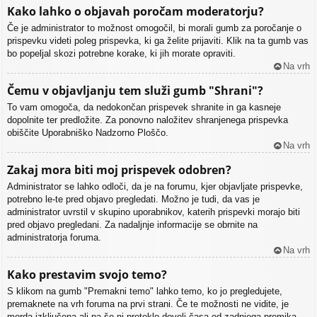
Kako lahko o objavah poročam moderatorju?
Če je administrator to možnost omogočil, bi morali gumb za poročanje o
prispevku videti poleg prispevka, ki ga želite prijaviti. Klik na ta gumb vas
bo popeljal skozi potrebne korake, ki jih morate opraviti.
Na vrh
Čemu v objavljanju tem služi gumb "Shrani"?
To vam omogoča, da nedokončan prispevek shranite in ga kasneje
dopolnite ter predložite. Za ponovno naložitev shranjenega prispevka
obiščite Uporabniško Nadzorno Ploščo.
Na vrh
Zakaj mora biti moj prispevek odobren?
Administrator se lahko odloči, da je na forumu, kjer objavljate prispevke,
potrebno le-te pred objavo pregledati. Možno je tudi, da vas je
administrator uvrstil v skupino uporabnikov, katerih prispevki morajo biti
pred objavo pregledani. Za nadaljnje informacije se obrnite na
administratorja foruma.
Na vrh
Kako prestavim svojo temo?
S klikom na gumb "Premakni temo" lahko temo, ko jo pregledujete,
premaknete na vrh foruma na prvi strani. Če te možnosti ne vidite, je
morda izključena ali pa še ni preteklo dovolj časa od zadnjega premika.