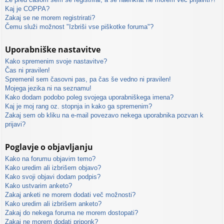
Kaj je COPPA?
Zakaj se ne morem registrirati?
Čemu služi možnost "Izbriši vse piškotke foruma"?
Uporabniške nastavitve
Kako spremenim svoje nastavitve?
Čas ni pravilen!
Spremenil sem časovni pas, pa čas še vedno ni pravilen!
Mojega jezika ni na seznamu!
Kako dodam podobo poleg svojega uporabniškega imena?
Kaj je moj rang oz. stopnja in kako ga spremenim?
Zakaj sem ob kliku na e-mail povezavo nekega uporabnika pozvan k
prijavi?
Poglavje o objavljanju
Kako na forumu objavim temo?
Kako uredim ali izbrišem objavo?
Kako svoji objavi dodam podpis?
Kako ustvarim anketo?
Zakaj anketi ne morem dodati več možnosti?
Kako uredim ali izbrišem anketo?
Zakaj do nekega foruma ne morem dostopati?
Zakaj ne morem dodati priponk?