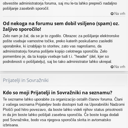
obvestite administratorja foruma, saj mu le-ta lahko prepreči nadaljno
pošiljanje zasebnih sporočil.
Na vrh
Od nekoga na forumu sem dobil vsiljeno (spam) oz.
žaljivo sporočilo!
Zelo nam je žal, da se je to zgodilo. Obrazec za pošiljanje elektronske
pošte vsebuje varnostne točke, preko katerih poskušamo zaslediti
uporabnike, ki izrabljajo to storitev, zato vas naprošamo, da
administratorju foruma pošljete kopijo celotnega sporočila. Zelo
pomembno je, da ta kopija vsebuje tudi t.i. "header" (del, kjer so
podrobnosti o pošiljatelju), saj bo tako administrator lahko ukrepal.
Na vrh
Prijatelji in Sovražniki
Kdo so moji Prijatelji in Sovražniki na seznamu?
Te sezname lahko uporabite za organizacijo ostalih članov foruma. Člani
z vašega seznama Prijateljev bodo dostopni tudi na Uporabniški Nadzorni
Plošči pod hitro povezavo, da boste lahko videli njihov status prisotnosti
in da jim boste lahko pošiljali zasebna sporočila. Če boste koga dodali
pod Sovražnike, bodo vsa njegova sporočila skrita in avtomatsko
izbrisana.