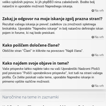
veliko splošnih pojmov, ki jih phpBB3 nima zabeleženih. Bodite bolj
natančni in uporabite možnosti Naprednega iskanja.
Na vrh
Zakaj je odgovor na moje iskanje zgolj prazna stran!?
Rezultat vašega iskanja je preveč zadetkov za zmožnosti spletnega
brskalnika. Uporabite "Napredno iskanje" in bolj natančno definirajte iskan
pojem in forume, ki naj bodo preiskani.
Na vrh
Kako poiščem določene člane?
Obiščite stran "Člani" in kliknite na povezavo "Najdi člana".
Na vrh
Kako najdem svoje objave in teme?
Vaše prispevke lahko najdete tako na vaši Uporabniški Nadzorni Plošči
pod povezavo "Poišči uporabnikove prispevke", kot tudi na strani vašega
profila. Če želite poiskati vaše teme, uporabite Napredno iskanje in
primerno vpišite različne možnosti.
Na vrh
Naročnine na teme in zaznamki