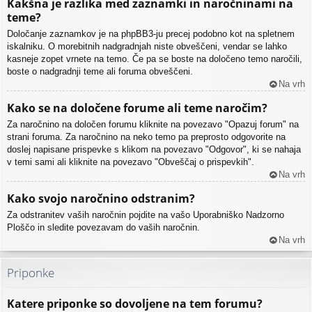
Kakšna je razlika med zaznamki in naročninami na
teme?
Določanje zaznamkov je na phpBB3-ju precej podobno kot na spletnem
iskalniku. O morebitnih nadgradnjah niste obveščeni, vendar se lahko
kasneje zopet vrnete na temo. Če pa se boste na določeno temo naročili,
boste o nadgradnji teme ali foruma obveščeni.
Na vrh
Kako se na določene forume ali teme naročim?
Za naročnino na določen forumu kliknite na povezavo "Opazuj forum" na
strani foruma. Za naročnino na neko temo pa preprosto odgovorite na
doslej napisane prispevke s klikom na povezavo "Odgovor", ki se nahaja
v temi sami ali kliknite na povezavo "Obveščaj o prispevkih".
Na vrh
Kako svojo naročnino odstranim?
Za odstranitev vaših naročnin pojdite na vašo Uporabniško Nadzorno
Ploščo in sledite povezavam do vaših naročnin.
Na vrh
Priponke
Katere priponke so dovoljene na tem forumu?