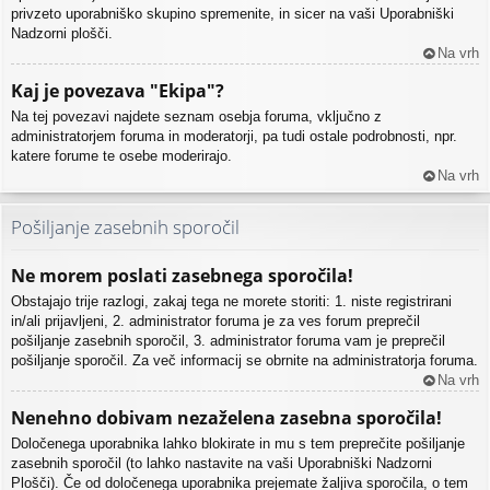
privzeto uporabniško skupino spremenite, in sicer na vaši Uporabniški
Nadzorni plošči.
Na vrh
Kaj je povezava "Ekipa"?
Na tej povezavi najdete seznam osebja foruma, vključno z
administratorjem foruma in moderatorji, pa tudi ostale podrobnosti, npr.
katere forume te osebe moderirajo.
Na vrh
Pošiljanje zasebnih sporočil
Ne morem poslati zasebnega sporočila!
Obstajajo trije razlogi, zakaj tega ne morete storiti: 1. niste registrirani
in/ali prijavljeni, 2. administrator foruma je za ves forum preprečil
pošiljanje zasebnih sporočil, 3. administrator foruma vam je preprečil
pošiljanje sporočil. Za več informacij se obrnite na administratorja foruma.
Na vrh
Nenehno dobivam nezaželena zasebna sporočila!
Določenega uporabnika lahko blokirate in mu s tem preprečite pošiljanje
zasebnih sporočil (to lahko nastavite na vaši Uporabniški Nadzorni
Plošči). Če od določenega uporabnika prejemate žaljiva sporočila, o tem