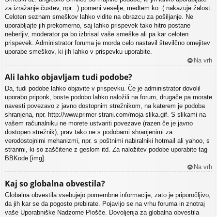
za izražanje čustev, npr. :) pomeni veselje, medtem ko :( nakazuje žalost.
Celoten seznam smeškov lahko vidite na obrazcu za pošiljanje. Ne
uporabljajte jih prekomerno, saj lahko prispevek tako hitro postane
neberljiv, moderator pa bo izbrisal vaše smeške ali pa kar celoten
prispevek. Administrator foruma je morda celo nastavil številčno omejitev
uporabe smeškov, ki jih lahko v prispevku uporabite.
Na vrh
Ali lahko objavljam tudi podobe?
Da, tudi podobe lahko objavite v prispevku. Če je administrator dovolil
uporabo priponk, boste podobo lahko naložili na forum, drugače pa morate
navesti povezavo z javno dostopnim strežnikom, na katerem je podoba
shranjena, npr. http://www.primer-strani.com/moja-slika.gif. S slikami na
vašem računalniku ne morete ustvariti povezave (razen če je javno
dostopen strežnik), prav tako ne s podobami shranjenimi za
verodostojnimi mehanizmi, npr. s poštnimi nabiralniki hotmail ali yahoo, s
stranmi, ki so zaščitene z geslom itd. Za naložitev podobe uporabite tag
BBKode [img].
Na vrh
Kaj so globalna obvestila?
Globalna obvestila vsebujejo pomembne informacije, zato je priporočljivo,
da jih kar se da pogosto prebirate. Pojavijo se na vrhu foruma in znotraj
vaše Uporabniške Nadzorne Plošče. Dovoljenja za globalna obvestila