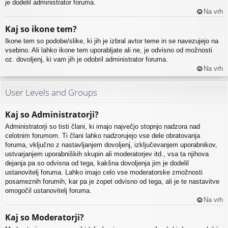
je dodelil administrator foruma.
Na vrh
Kaj so ikone tem?
Ikone tem so podobe/slike, ki jih je izbral avtor teme in se navezujejo na
vsebino. Ali lahko ikone tem uporabljate ali ne, je odvisno od možnosti
oz. dovoljenj, ki vam jih je odobril administrator foruma.
Na vrh
User Levels and Groups
Kaj so Administratorji?
Administratorji so tisti člani, ki imajo največjo stopnjo nadzora nad
celotnim forumom. Ti člani lahko nadzorujejo vse dele obratovanja
foruma, vključno z nastavljanjem dovoljenj, izključevanjem uporabnikov,
ustvarjanjem uporabniških skupin ali moderatorjev itd., vsa ta njihova
dejanja pa so odvisna od tega, kakšna dovoljenja jim je dodelil
ustanovitelj foruma. Lahko imajo celo vse moderatorske zmožnosti
posameznih forumih, kar pa je zopet odvisno od tega, ali je te nastavitve
omogočil ustanovitelj foruma.
Na vrh
Kaj so Moderatorji?