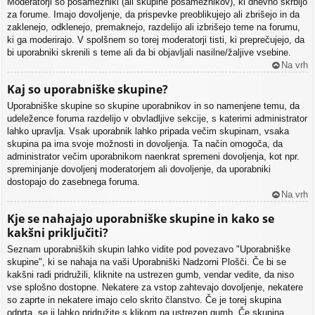
Moderatorji so posamezniki (ali skupine posameznikov), ki dnevno skrbijo
za forume. Imajo dovoljenje, da prispevke preoblikujejo ali zbrišejo in da
zaklenejo, odklenejo, premaknejo, razdelijo ali izbrišejo teme na forumu,
ki ga moderirajo. V spolšnem so torej moderatorji tisti, ki preprečujejo, da
bi uporabniki skrenili s teme ali da bi objavljali nasilne/žaljive vsebine.
Na vrh
Kaj so uporabniške skupine?
Uporabniške skupine so skupine uporabnikov in so namenjene temu, da
udeležence foruma razdelijo v obvladljive sekcije, s katerimi administrator
lahko upravlja. Vsak uporabnik lahko pripada večim skupinam, vsaka
skupina pa ima svoje možnosti in dovoljenja. Ta način omogoča, da
administrator večim uporabnikom naenkrat spremeni dovoljenja, kot npr.
spreminjanje dovoljenj moderatorjem ali dovoljenje, da uporabniki
dostopajo do zasebnega foruma.
Na vrh
Kje se nahajajo uporabniške skupine in kako se
kakšni priključiti?
Seznam uporabniških skupin lahko vidite pod povezavo "Uporabniške
skupine", ki se nahaja na vaši Uporabniški Nadzorni Plošči. Če bi se
kakšni radi pridružili, kliknite na ustrezen gumb, vendar vedite, da niso
vse splošno dostopne. Nekatere za vstop zahtevajo dovoljenje, nekatere
so zaprte in nekatere imajo celo skrito članstvo. Če je torej skupina
odprta, se ji lahko pridružite s klikom na ustrezen gumb. Če skupina