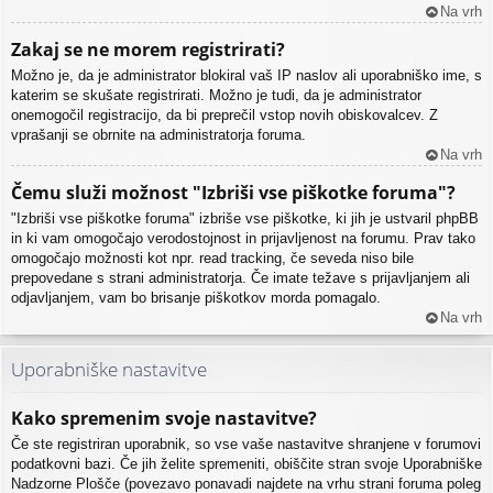
Na vrh
Zakaj se ne morem registrirati?
Možno je, da je administrator blokiral vaš IP naslov ali uporabniško ime, s
katerim se skušate registrirati. Možno je tudi, da je administrator
onemogočil registracijo, da bi preprečil vstop novih obiskovalcev. Z
vprašanji se obrnite na administratorja foruma.
Na vrh
Čemu služi možnost "Izbriši vse piškotke foruma"?
"Izbriši vse piškotke foruma" izbriše vse piškotke, ki jih je ustvaril phpBB
in ki vam omogočajo verodostojnost in prijavljenost na forumu. Prav tako
omogočajo možnosti kot npr. read tracking, če seveda niso bile
prepovedane s strani administratorja. Če imate težave s prijavljanjem ali
odjavljanjem, vam bo brisanje piškotkov morda pomagalo.
Na vrh
Uporabniške nastavitve
Kako spremenim svoje nastavitve?
Če ste registriran uporabnik, so vse vaše nastavitve shranjene v forumovi
podatkovni bazi. Če jih želite spremeniti, obiščite stran svoje Uporabniške
Nadzorne Plošče (povezavo ponavadi najdete na vrhu strani foruma poleg