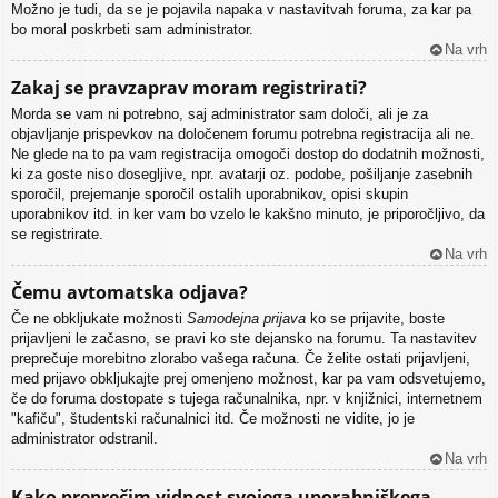
Možno je tudi, da se je pojavila napaka v nastavitvah foruma, za kar pa
bo moral poskrbeti sam administrator.
Na vrh
Zakaj se pravzaprav moram registrirati?
Morda se vam ni potrebno, saj administrator sam določi, ali je za
objavljanje prispevkov na določenem forumu potrebna registracija ali ne.
Ne glede na to pa vam registracija omogoči dostop do dodatnih možnosti,
ki za goste niso dosegljive, npr. avatarji oz. podobe, pošiljanje zasebnih
sporočil, prejemanje sporočil ostalih uporabnikov, opisi skupin
uporabnikov itd. in ker vam bo vzelo le kakšno minuto, je priporočljivo, da
se registrirate.
Na vrh
Čemu avtomatska odjava?
Če ne obkljukate možnosti
Samodejna prijava
ko se prijavite, boste
prijavljeni le začasno, se pravi ko ste dejansko na forumu. Ta nastavitev
preprečuje morebitno zlorabo vašega računa. Če želite ostati prijavljeni,
med prijavo obkljukajte prej omenjeno možnost, kar pa vam odsvetujemo,
če do foruma dostopate s tujega računalnika, npr. v knjižnici, internetnem
"kafiču", študentski računalnici itd. Če možnosti ne vidite, jo je
administrator odstranil.
Na vrh
Kako preprečim vidnost svojega uporabniškega