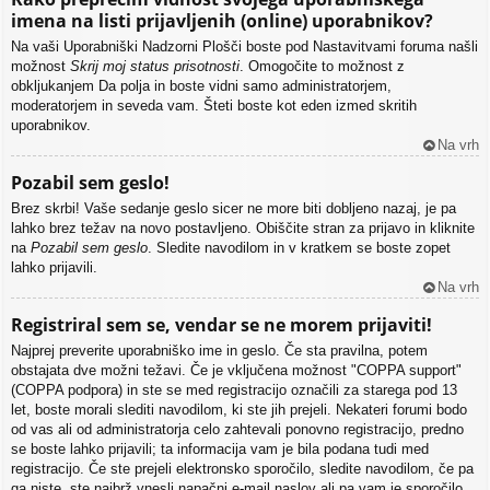
imena na listi prijavljenih (online) uporabnikov?
Na vaši Uporabniški Nadzorni Plošči boste pod Nastavitvami foruma našli
možnost
Skrij moj status prisotnosti
. Omogočite to možnost z
obkljukanjem
Da
polja in boste vidni samo administratorjem,
moderatorjem in seveda vam. Šteti boste kot eden izmed skritih
uporabnikov.
Na vrh
Pozabil sem geslo!
Brez skrbi! Vaše sedanje geslo sicer ne more biti dobljeno nazaj, je pa
lahko brez težav na novo postavljeno. Obiščite stran za prijavo in kliknite
na
Pozabil sem geslo
. Sledite navodilom in v kratkem se boste zopet
lahko prijavili.
Na vrh
Registriral sem se, vendar se ne morem prijaviti!
Najprej preverite uporabniško ime in geslo. Če sta pravilna, potem
obstajata dve možni težavi. Če je vključena možnost "COPPA support"
(COPPA podpora) in ste se med registracijo označili za starega pod 13
let, boste morali slediti navodilom, ki ste jih prejeli. Nekateri forumi bodo
od vas ali od administratorja celo zahtevali ponovno registracijo, predno
se boste lahko prijavili; ta informacija vam je bila podana tudi med
registracijo. Če ste prejeli elektronsko sporočilo, sledite navodilom, če pa
ga niste, ste najbrž vnesli napačni e-mail naslov ali pa vam je sporočilo