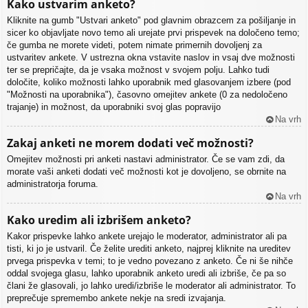
Kako ustvarim anketo?
Kliknite na gumb "Ustvari anketo" pod glavnim obrazcem za pošiljanje in
sicer ko objavljate novo temo ali urejate prvi prispevek na določeno temo;
če gumba ne morete videti, potem nimate primernih dovoljenj za
ustvaritev ankete. V ustrezna okna vstavite naslov in vsaj dve možnosti
ter se prepričajte, da je vsaka možnost v svojem polju. Lahko tudi
določite, koliko možnosti lahko uporabnik med glasovanjem izbere (pod
"Možnosti na uporabnika"), časovno omejitev ankete (0 za nedoločeno
trajanje) in možnost, da uporabniki svoj glas popravijo
Na vrh
Zakaj anketi ne morem dodati več možnosti?
Omejitev možnosti pri anketi nastavi administrator. Če se vam zdi, da
morate vaši anketi dodati več možnosti kot je dovoljeno, se obrnite na
administratorja foruma.
Na vrh
Kako uredim ali izbrišem anketo?
Kakor prispevke lahko ankete urejajo le moderator, administrator ali pa
tisti, ki jo je ustvaril. Če želite urediti anketo, najprej kliknite na ureditev
prvega prispevka v temi; to je vedno povezano z anketo. Če ni še nihče
oddal svojega glasu, lahko uporabnik anketo uredi ali izbriše, če pa so
člani že glasovali, jo lahko uredi/izbriše le moderator ali administrator. To
preprečuje spremembo ankete nekje na sredi izvajanja.