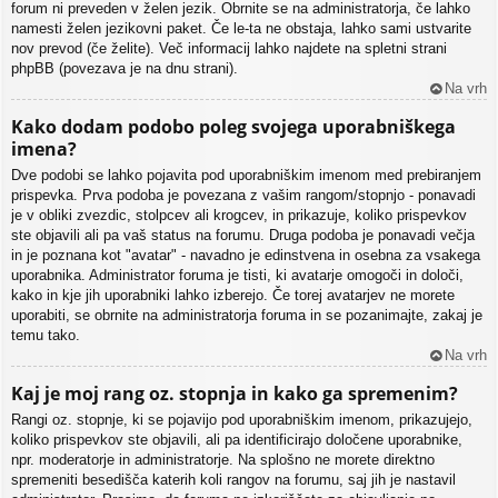
forum ni preveden v želen jezik. Obrnite se na administratorja, če lahko
namesti želen jezikovni paket. Če le-ta ne obstaja, lahko sami ustvarite
nov prevod (če želite). Več informacij lahko najdete na spletni strani
phpBB (povezava je na dnu strani).
Na vrh
Kako dodam podobo poleg svojega uporabniškega
imena?
Dve podobi se lahko pojavita pod uporabniškim imenom med prebiranjem
prispevka. Prva podoba je povezana z vašim rangom/stopnjo - ponavadi
je v obliki zvezdic, stolpcev ali krogcev, in prikazuje, koliko prispevkov
ste objavili ali pa vaš status na forumu. Druga podoba je ponavadi večja
in je poznana kot "avatar" - navadno je edinstvena in osebna za vsakega
uporabnika. Administrator foruma je tisti, ki avatarje omogoči in določi,
kako in kje jih uporabniki lahko izberejo. Če torej avatarjev ne morete
uporabiti, se obrnite na administratorja foruma in se pozanimajte, zakaj je
temu tako.
Na vrh
Kaj je moj rang oz. stopnja in kako ga spremenim?
Rangi oz. stopnje, ki se pojavijo pod uporabniškim imenom, prikazujejo,
koliko prispevkov ste objavili, ali pa identificirajo določene uporabnike,
npr. moderatorje in administratorje. Na splošno ne morete direktno
spremeniti besedišča katerih koli rangov na forumu, saj jih je nastavil