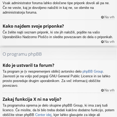
Vsak administrator foruma lahko določene tipe priponk dovoli ali pa ne.
Če ne veste, kaj je dovoljeno naložiti in kaj ne, se obrnite na
administratorja foruma.
Na vrh
Kako najdem svoje priponke?
Če želite najti seznam priponk, ki ste jih naložili, pojdite na vašo
Uporabniško Nadzorno Ploščo in sledite povezavam do dela o priponkah.
Na vrh
O programu phpBB
Kdo je ustvaril ta forum?
Ta program je (v nespremenjeni obliki) avtorsko delo
phpBB Group
.
Javnosti je na voljo pod pogoji GNU General Public Licence in se lahko
prosto posreduje drugim uporabnikom. Za več informacij obiščite
povezavo.
Na vrh
Zakaj funkcija X ni na voljo?
Ta programska oprema je delo skupine phpBB Group, ki ima zanj tudi
licenco. Če mislite, da bi bilo treba dodati kakšno dodatno funkcijo, potem
obiščite stran phpBB
Center idej
, kjer lahko glasujete za ideje ali