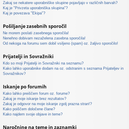
Zakaj se nekatere uporabniške skupine pojavljajo v različnih barvah?
Kaj je "Privzeta uporabniška skupina"?
Kaj je povezava "Ekipa"?
Pošiljanje zasebnih sporočil
Ne morem poslati zasebnega sporočila!
Nenehno dobivam nezaželena zasebna sporočila!
Od nekoga na forumu sem dobil vsiljeno (spam) oz. žaljivo sporočilo!
Prijatelji in Sovražniki
Kdo so moji Prijatelji in Sovražniki na seznamu?
Kako lahko uporabnike dodam na oz. odstranim s seznama Prijateljev in
Sovražnikov?
Iskanje po forumih
Kako lahko preiščem forum oz. forume?
Zakaj je moje iskanje brez rezultatov?
Zakaj je odgovor na moje iskanje zgolj prazna stran!?
Kako poiščem določene člane?
Kako najdem svoje objave in teme?
Naročnine na teme in zaznamki