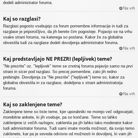
dodeli administrator foruma.
Na vrh
Kaj so razglasi?
Razglasi pogosto vsebujejo za forum pomembne informacije in tudi za
razglase je priporočljivo, da jih berete čim pogosteje. Pojavijo se na vrhu
vsake strani foruma, na katerega so poslana. Kakor že za globalna
obvestila tudi za razglase dodeli dovoljenja administrator foruma.
Na vrh
Kaj predstavljajo NE PREZRI (lepljivek) teme?
"Ne prezrite" oz. "lepljivek" teme se znotraj foruma pojavijo samo na prvi
strani in sicer pod razglasi. So precej pomembne, zato jih redno
prebirajte. Dovoljenja za "Ne prezrite" ("lepljivek") teme so, kakor za
globalna obvestila in za razglase, dodeljena s strani administratorja
foruma.
Na vrh
Kaj so zaklenjene teme?
Zaklenjene teme so tiste teme, kjer uporabniki ne morejo več odgovarjati,
morebitne ankete, ki jih vsebuje, pa so končane. Teme so lahko
zaklenjene iz večih razlogov, zaklenita pa jih lahko tako moderator kakor
tudi admnistrator foruma. Tudi sami imate morda možnost, da svojo temo
zaklenete, kar pa je seveda odvisno od možnosti in dovoljenj, ki vam jih