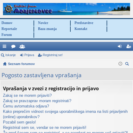
Domov
Novice
Predstavitve
Reportaže
Baza znanja
Kontakt
Forum
itr
Iskanje
or
po
Prijava
Registriraj se!
rij
eg
e
Seznam forumov
u
ra
av
ist
sk
po
mi
bn
a
rir
Pogosto zastavljena vprašanja
anj
ve
iki
aj
e
Vprašanja v zvezi z registracijo in prijavo
za
se
Zakaj se ne morem prijaviti?
ve
!
Zakaj se pravzaprav moram registrirati?
Čemu avtomatska odjava?
Kako preprečim vidnost svojega uporabniškega imena na listi prijavljenih
(online) uporabnikov?
Pozabil sem geslo!
Registriral sem se, vendar se ne morem prijaviti!
Že pred časom sem se registriral, a se naenkrat ne morem več prijaviti?!