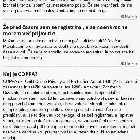
izbrisal filter za "spam" oz. nezaželeno pošto. Če ste prepričani, da ste
vnesli pravilen e-mail naslov, kontaktirajte administratorja.
Na vrh
Že pred časom sem se registriral, a se naenkrat ne
morem več prijaviti?!
Možno je, da so administratorji onemogočili ali izbrisali Vaš račun.
Marsikateri forum avtomatsko deaktivira uporabnike, kateri niso dosti
časa aktivni. Če se je to zgodilo, se ponovno registrirati in poizkusite biti
bolj aktivni na forumu.
Na vrh
Kaj je COPPA?
COPPA oz. Child Online Privacy and Protection Act of 1998 (Akt o otroški
zasebnosti in zaščiti na spletu iz leta 1998) je zakon v Združenih
Državah, ki od spletnih strani, ki potencialno posedujejo podatke
mladostnikov starih pod 13 let, zahteva pisno potrdilo staršev ali kakšen
drug pravni dokument z vsebino, da se zakoniti skrbnik mladostnika
strinja z oddajo osebnih podatkov svojega oskrbovanca. Če niste
prepričani, ali se to tiče vas kot nekoga, ki se želi registrirati, ali spletne
strani, na kateri poskušate z registracijo, se za pomoč obrnite na pravni
svet. Vedite, da phpBB Group ne more nuditi pravnih nasvetov in ni pravi
naslov za kakršna koli pravna vprašanja, razen tistih, ki so navedena
spodaj.