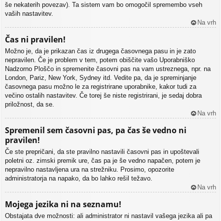
še nekaterih povezav). Ta sistem vam bo omogočil spremembo vseh
vaših nastavitev.
Na vrh
Čas ni pravilen!
Možno je, da je prikazan čas iz drugega časovnega pasu in je zato
nepravilen. Če je problem v tem, potem obiščite vašo Uporabniško
Nadzorno Ploščo in spremenite časovni pas na vam ustreznega, npr. na
London, Pariz, New York, Sydney itd. Vedite pa, da je spreminjanje
časovnega pasu možno le za registrirane uporabnike, kakor tudi za
večino ostalih nastavitev. Če torej še niste registrirani, je sedaj dobra
priložnost, da se.
Na vrh
Spremenil sem časovni pas, pa čas še vedno ni
pravilen!
Če ste prepričani, da ste pravilno nastavili časovni pas in upoštevali
poletni oz. zimski premik ure, čas pa je še vedno napačen, potem je
nepravilno nastavljena ura na strežniku. Prosimo, opozorite
administratorja na napako, da bo lahko rešil težavo.
Na vrh
Mojega jezika ni na seznamu!
Obstajata dve možnosti: ali administrator ni nastavil vašega jezika ali pa