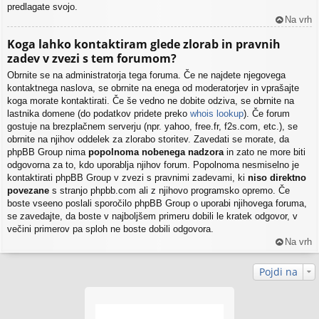
predlagate svojo.
Na vrh
Koga lahko kontaktiram glede zlorab in pravnih
zadev v zvezi s tem forumom?
Obrnite se na administratorja tega foruma. Če ne najdete njegovega
kontaktnega naslova, se obrnite na enega od moderatorjev in vprašajte
koga morate kontaktirati. Če še vedno ne dobite odziva, se obrnite na
lastnika domene (do podatkov pridete preko
whois lookup
). Če forum
gostuje na brezplačnem serverju (npr. yahoo, free.fr, f2s.com, etc.), se
obrnite na njihov oddelek za zlorabo storitev. Zavedati se morate, da
phpBB Group nima
popolnoma nobenega nadzora
in zato ne more biti
odgovorna za to, kdo uporablja njihov forum. Popolnoma nesmiselno je
kontaktirati phpBB Group v zvezi s pravnimi zadevami, ki
niso direktno
povezane
s stranjo phpbb.com ali z njihovo programsko opremo. Če
boste vseeno poslali sporočilo phpBB Group o uporabi njihovega foruma,
se zavedajte, da boste v najboljšem primeru dobili le kratek odgovor, v
večini primerov pa sploh ne boste dobili odgovora.
Na vrh
Pojdi na