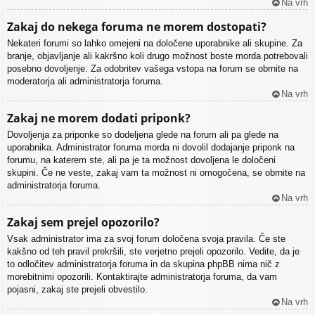
Na vrh
Zakaj do nekega foruma ne morem dostopati?
Nekateri forumi so lahko omejeni na določene uporabnike ali skupine. Za
branje, objavljanje ali kakršno koli drugo možnost boste morda potrebovali
posebno dovoljenje. Za odobritev vašega vstopa na forum se obrnite na
moderatorja ali administratorja foruma.
Na vrh
Zakaj ne morem dodati priponk?
Dovoljenja za priponke so dodeljena glede na forum ali pa glede na
uporabnika. Administrator foruma morda ni dovolil dodajanje priponk na
forumu, na katerem ste, ali pa je ta možnost dovoljena le določeni
skupini. Če ne veste, zakaj vam ta možnost ni omogočena, se obrnite na
administratorja foruma.
Na vrh
Zakaj sem prejel opozorilo?
Vsak administrator ima za svoj forum določena svoja pravila. Če ste
kakšno od teh pravil prekršili, ste verjetno prejeli opozorilo. Vedite, da je
to odločitev administratorja foruma in da skupina phpBB nima nič z
morebitnimi opozorili. Kontaktirajte administratorja foruma, da vam
pojasni, zakaj ste prejeli obvestilo.
Na vrh