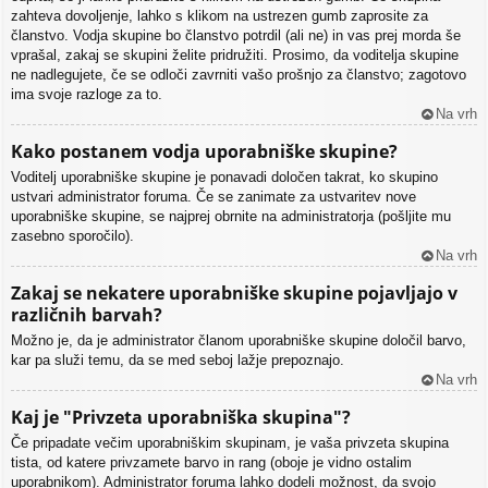
zahteva dovoljenje, lahko s klikom na ustrezen gumb zaprosite za
članstvo. Vodja skupine bo članstvo potrdil (ali ne) in vas prej morda še
vprašal, zakaj se skupini želite pridružiti. Prosimo, da voditelja skupine
ne nadlegujete, če se odloči zavrniti vašo prošnjo za članstvo; zagotovo
ima svoje razloge za to.
Na vrh
Kako postanem vodja uporabniške skupine?
Voditelj uporabniške skupine je ponavadi določen takrat, ko skupino
ustvari administrator foruma. Če se zanimate za ustvaritev nove
uporabniške skupine, se najprej obrnite na administratorja (pošljite mu
zasebno sporočilo).
Na vrh
Zakaj se nekatere uporabniške skupine pojavljajo v
različnih barvah?
Možno je, da je administrator članom uporabniške skupine določil barvo,
kar pa služi temu, da se med seboj lažje prepoznajo.
Na vrh
Kaj je "Privzeta uporabniška skupina"?
Če pripadate večim uporabniškim skupinam, je vaša privzeta skupina
tista, od katere privzamete barvo in rang (oboje je vidno ostalim
uporabnikom). Administrator foruma lahko dodeli možnost, da svojo