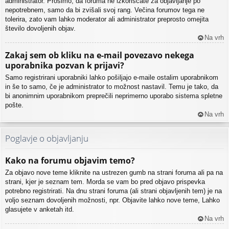
administrator. Prosimo, da foruma ne izkoriščate za objavljanje po
nepotrebnem, samo da bi zvišali svoj rang. Večina forumov tega ne
tolerira, zato vam lahko moderator ali administrator preprosto omejita
število dovoljenih objav.
Na vrh
Zakaj sem ob kliku na e-mail povezavo nekega
uporabnika pozvan k prijavi?
Samo registrirani uporabniki lahko pošiljajo e-maile ostalim uporabnikom
in še to samo, če je administrator to možnost nastavil. Temu je tako, da
bi anonimnim uporabnikom preprečili neprimerno uporabo sistema spletne
pošte.
Na vrh
Poglavje o objavljanju
Kako na forumu objavim temo?
Za objavo nove teme kliknite na ustrezen gumb na strani foruma ali pa na
strani, kjer je seznam tem. Morda se vam bo pred objavo prispevka
potrebno registrirati. Na dnu strani foruma (ali strani objavljenih tem) je na
voljo seznam dovoljenih možnosti, npr. Objavite lahko nove teme, Lahko
glasujete v anketah itd.
Na vrh