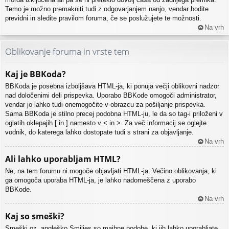
Temo je možno premakniti tudi z odgovarjanjem nanjo, vendar bodite
previdni in sledite pravilom foruma, če se poslužujete te možnosti.
Na vrh
Oblikovanje foruma in vrste tem
Kaj je BBKoda?
BBKoda je posebna izboljšava HTML-ja, ki ponuja večji oblikovni nadzor
nad določenimi deli prispevka. Uporabo BBKode omogoči administrator,
vendar jo lahko tudi onemogočite v obrazcu za pošiljanje prispevka.
Sama BBKoda je stilno precej podobna HTML-ju, le da so tag-i priloženi v
oglatih oklepajih [ in ] namesto v < in >. Za več informacij se oglejte
vodnik, do katerega lahko dostopate tudi s strani za objavljanje.
Na vrh
Ali lahko uporabljam HTML?
Ne, na tem forumu ni mogoče objavljati HTML-ja. Večino oblikovanja, ki
ga omogoča uporaba HTML-ja, je lahko nadomeščena z uporabo
BBKode.
Na vrh
Kaj so smeški?
Smeški oz. angleško Smilies so majhne podobe, ki jih lahko uporabljate