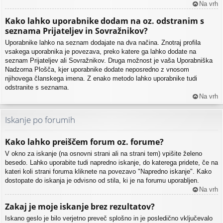
Na vrh
Kako lahko uporabnike dodam na oz. odstranim s
seznama Prijateljev in Sovražnikov?
Uporabnike lahko na seznam dodajate na dva načina. Znotraj profila
vsakega uporabnika je povezava, preko katere ga lahko dodate na
seznam Prijateljev ali Sovražnikov. Druga možnost je vaša Uporabniška
Nadzorna Plošča, kjer uporabnike dodate neposredno z vnosom
njihovega članskega imena. Z enako metodo lahko uporabnike tudi
odstranite s seznama.
Na vrh
Iskanje po forumih
Kako lahko preiščem forum oz. forume?
V okno za iskanje (na osnovni strani ali na strani tem) vpišite želeno
besedo. Lahko uporabite tudi napredno iskanje, do katerega pridete, če na
kateri koli strani foruma kliknete na povezavo "Napredno iskanje". Kako
dostopate do iskanja je odvisno od stila, ki je na forumu uporabljen.
Na vrh
Zakaj je moje iskanje brez rezultatov?
Iskano geslo je bilo verjetno preveč splošno in je posledično vključevalo