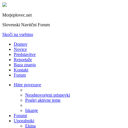
Morjeplovec.net
Slovenski Navtični Forum
Skoči na vsebino
Domov
Novice
Predstavitve
Reportaže
Baza znanja
Kontakt
Forum
Hitre povezave
Neodgovorjeni prispevki
Poglej aktivne teme
Iskanje
Forumi
Uporabniki
Ekipa