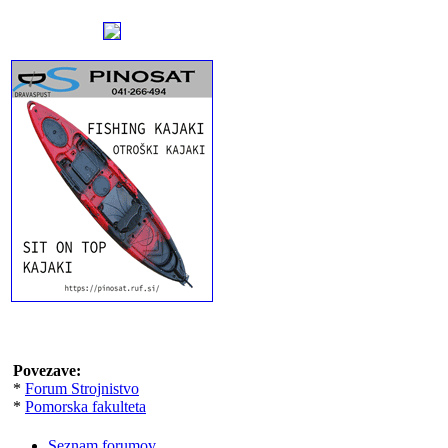
Povezave:
*
Forum Strojnistvo
*
Pomorska fakulteta
Seznam forumov