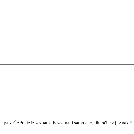
me, pa
-
. Če želite iz seznama besed najti samo eno, jih ločite z
|
. Znak * 