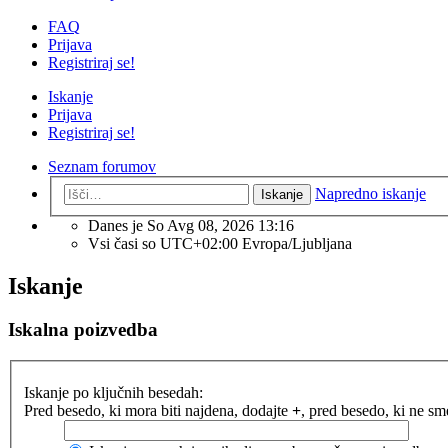
FAQ
Prijava
Registriraj se!
Iskanje
Prijava
Registriraj se!
Seznam forumov
Napredno iskanje
Iskanje
Danes je So Avg 08, 2026 13:16
Vsi časi so UTC+02:00 Evropa/Ljubljana
Iskanje
Iskalna poizvedba
Iskanje po ključnih besedah:
Pred besedo, ki mora biti najdena, dodajte
+
, pred besedo, ki ne s