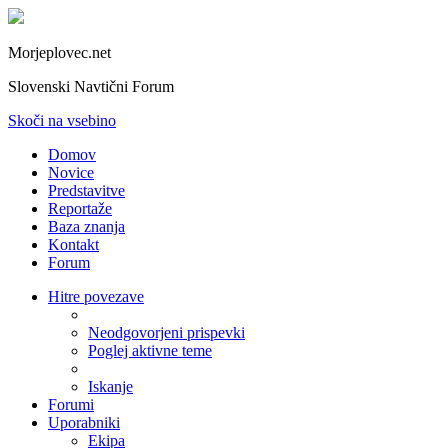
Morjeplovec.net
Slovenski Navtični Forum
Skoči na vsebino
Domov
Novice
Predstavitve
Reportaže
Baza znanja
Kontakt
Forum
Hitre povezave
Neodgovorjeni prispevki
Poglej aktivne teme
Iskanje
Forumi
Uporabniki
Ekipa