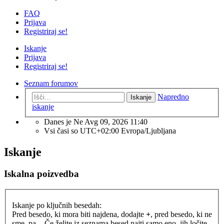
FAQ
Prijava
Registriraj se!
Iskanje
Prijava
Registriraj se!
Seznam forumov
Napredno
Iskanje
iskanje
Danes je Ne Avg 09, 2026 11:40
Vsi časi so UTC+02:00 Evropa/Ljubljana
Iskanje
Iskalna poizvedba
Iskanje po ključnih besedah:
Pred besedo, ki mora biti najdena, dodajte
+
, pred besedo, ki ne
sme, pa
-
. Če želite iz seznama besed najti samo eno, jih ločite