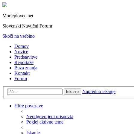
Morjeplovec.net
Slovenski Navtični Forum
Skoči na vsebino
Domov
Novice
Predstavitve
Reportaže
Baza znanja
Kontakt
Forum
Napredno iskanje
Iskanje
Hitre povezave
Neodgovorjeni prispevki
Poglej aktivne teme
Iskanje