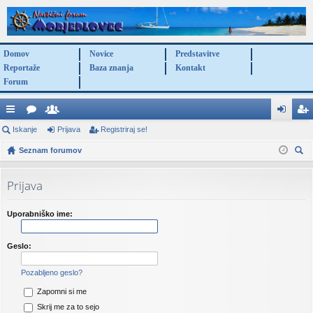
Domov
Novice
Predstavitve
Reportaže
Baza znanja
Kontakt
Forum
itr
Iskanje
or
po
Prijava
Registriraj se!
rij
eg
e
Seznam forumov
u
ra
av
ist
sk
po
mi
bn
a
rir
anj
Prijava
ve
iki
aj
e
za
se
Uporabniško ime:
ve
!
Geslo:
Pozabljeno geslo?
Zapomni si me
Skrij me za to sejo