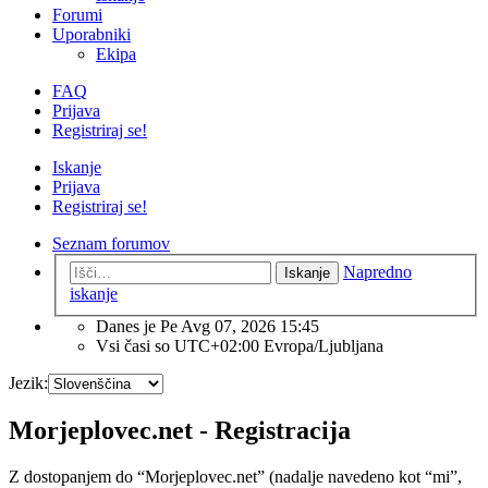
Forumi
Uporabniki
Ekipa
FAQ
Prijava
Registriraj se!
Iskanje
Prijava
Registriraj se!
Seznam forumov
Napredno
Iskanje
iskanje
Danes je Pe Avg 07, 2026 15:45
Vsi časi so UTC+02:00 Evropa/Ljubljana
Jezik:
Morjeplovec.net - Registracija
Z dostopanjem do “Morjeplovec.net” (nadalje navedeno kot “mi”,