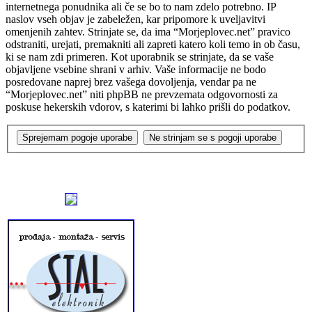
internetnega ponudnika ali če se bo to nam zdelo potrebno. IP
naslov vseh objav je zabeležen, kar pripomore k uveljavitvi
omenjenih zahtev. Strinjate se, da ima “Morjeplovec.net” pravico
odstraniti, urejati, premakniti ali zapreti katero koli temo in ob času,
ki se nam zdi primeren. Kot uporabnik se strinjate, da se vaše
objavljene vsebine shrani v arhiv. Vaše informacije ne bodo
posredovane naprej brez vašega dovoljenja, vendar pa ne
“Morjeplovec.net” niti phpBB ne prevzemata odgovornosti za
poskuse hekerskih vdorov, s katerimi bi lahko prišli do podatkov.