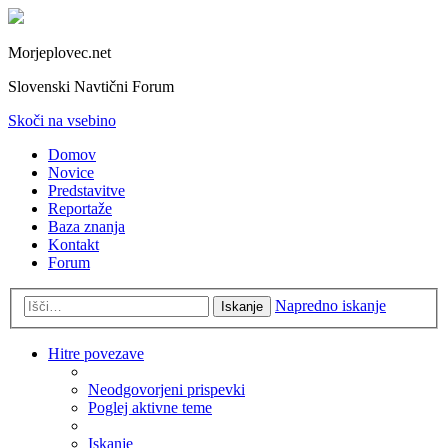
Morjeplovec.net
Slovenski Navtični Forum
Skoči na vsebino
Domov
Novice
Predstavitve
Reportaže
Baza znanja
Kontakt
Forum
Napredno iskanje
Iskanje
Hitre povezave
Neodgovorjeni prispevki
Poglej aktivne teme
Iskanje