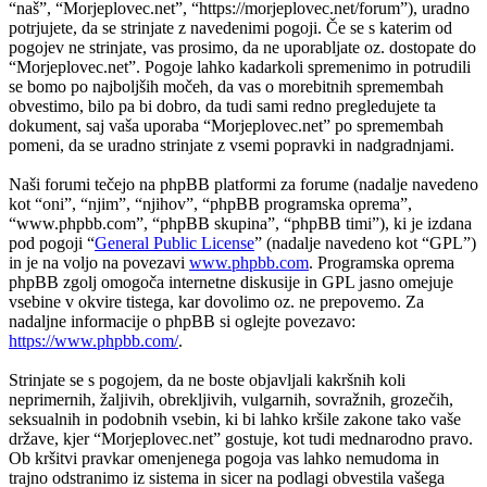
“naš”, “Morjeplovec.net”, “https://morjeplovec.net/forum”), uradno
potrjujete, da se strinjate z navedenimi pogoji. Če se s katerim od
pogojev ne strinjate, vas prosimo, da ne uporabljate oz. dostopate do
“Morjeplovec.net”. Pogoje lahko kadarkoli spremenimo in potrudili
se bomo po najboljših močeh, da vas o morebitnih spremembah
obvestimo, bilo pa bi dobro, da tudi sami redno pregledujete ta
dokument, saj vaša uporaba “Morjeplovec.net” po spremembah
pomeni, da se uradno strinjate z vsemi popravki in nadgradnjami.
Naši forumi tečejo na phpBB platformi za forume (nadalje navedeno
kot “oni”, “njim”, “njihov”, “phpBB programska oprema”,
“www.phpbb.com”, “phpBB skupina”, “phpBB timi”), ki je izdana
pod pogoji “
General Public License
” (nadalje navedeno kot “GPL”)
in je na voljo na povezavi
www.phpbb.com
. Programska oprema
phpBB zgolj omogoča internetne diskusije in GPL jasno omejuje
vsebine v okvire tistega, kar dovolimo oz. ne prepovemo. Za
nadaljne informacije o phpBB si oglejte povezavo:
https://www.phpbb.com/
.
Strinjate se s pogojem, da ne boste objavljali kakršnih koli
neprimernih, žaljivih, obrekljivih, vulgarnih, sovražnih, grozečih,
seksualnih in podobnih vsebin, ki bi lahko kršile zakone tako vaše
države, kjer “Morjeplovec.net” gostuje, kot tudi mednarodno pravo.
Ob kršitvi pravkar omenjenega pogoja vas lahko nemudoma in
trajno odstranimo iz sistema in sicer na podlagi obvestila vašega