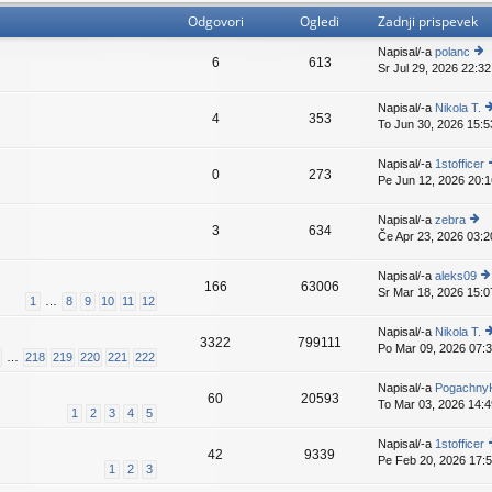
Odgovori
Ogledi
Zadnji prispevek
Napisal/-a
polanc
6
613
Sr Jul 29, 2026 22:32
o
gl
ej
Napisal/-a
Nikola T.
4
353
z
To Jun 30, 2026 15:5
o
a
g
d
e
Napisal/-a
1stofficer
nji
0
273
z
Pe Jun 12, 2026 20:1
pr
a
g
is
d
e
p
Napisal/-a
zebra
nj
3
634
e
Če Apr 23, 2026 03:2
o
p
v
gl
i
e
ej
p
Napisal/-a
aleks09
n
k
166
63006
z
e
Sr Mar 18, 2026 15:0
o
1
…
8
9
10
11
12
a
v
gl
i
d
e
ej
Napisal/-a
Nikola T.
nji
k
3322
799111
z
Po Mar 09, 2026 07:
o
pr
…
218
219
220
221
222
a
g
is
d
e
p
Napisal/-a
Pogachny
nji
60
20593
z
e
To Mar 03, 2026 14:4
pr
1
2
3
4
5
a
v
is
d
e
p
Napisal/-a
1stofficer
nj
k
42
9339
e
Pe Feb 20, 2026 17:
p
1
2
3
v
g
i
e