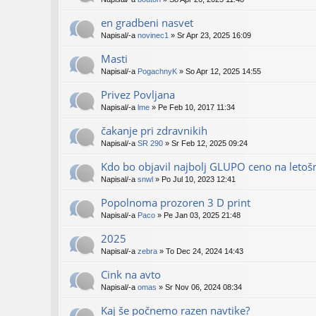
en gradbeni nasvet
Napisal/-a
novinec1
» Sr Apr 23, 2025 16:09
Masti
Napisal/-a
PogachnyK
» So Apr 12, 2025 14:55
Privez Povljana
Napisal/-a
lme
» Pe Feb 10, 2017 11:34
čakanje pri zdravnikih
Napisal/-a
SR 290
» Sr Feb 12, 2025 09:24
Kdo bo objavil najbolj GLUPO ceno na letoš
Napisal/-a
snwl
» Po Jul 10, 2023 12:41
Popolnoma prozoren 3 D print
Napisal/-a
Paco
» Pe Jan 03, 2025 21:48
2025
Napisal/-a
zebra
» To Dec 24, 2024 14:43
Cink na avto
Napisal/-a
omas
» Sr Nov 06, 2024 08:34
Kaj še počnemo razen navtike?