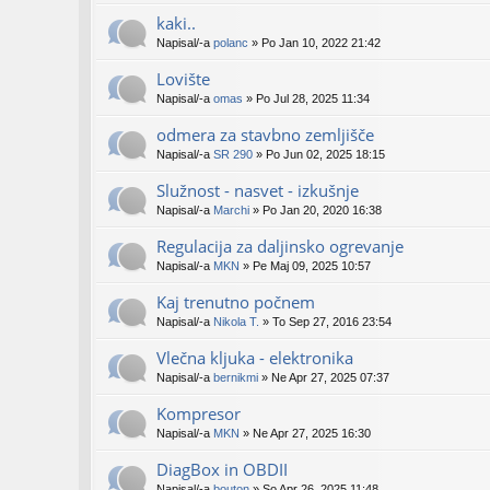
kaki..
Napisal/-a
polanc
» Po Jan 10, 2022 21:42
Lovište
Napisal/-a
omas
» Po Jul 28, 2025 11:34
odmera za stavbno zemljišče
Napisal/-a
SR 290
» Po Jun 02, 2025 18:15
Služnost - nasvet - izkušnje
Napisal/-a
Marchi
» Po Jan 20, 2020 16:38
Regulacija za daljinsko ogrevanje
Napisal/-a
MKN
» Pe Maj 09, 2025 10:57
Kaj trenutno počnem
Napisal/-a
Nikola T.
» To Sep 27, 2016 23:54
Vlečna kljuka - elektronika
Napisal/-a
bernikmi
» Ne Apr 27, 2025 07:37
Kompresor
Napisal/-a
MKN
» Ne Apr 27, 2025 16:30
DiagBox in OBDII
Napisal/-a
bouton
» So Apr 26, 2025 11:48