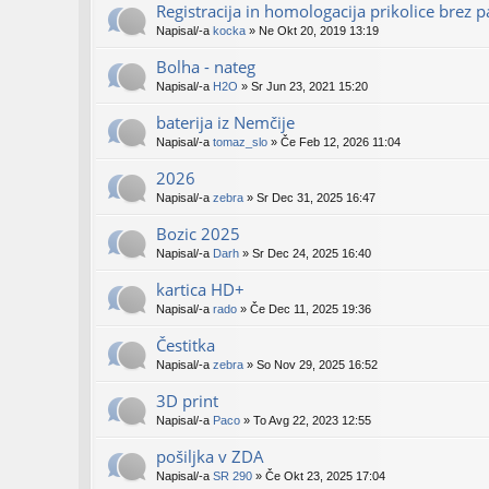
Registracija in homologacija prikolice brez p
Napisal/-a
kocka
» Ne Okt 20, 2019 13:19
Bolha - nateg
Napisal/-a
H2O
» Sr Jun 23, 2021 15:20
baterija iz Nemčije
Napisal/-a
tomaz_slo
» Če Feb 12, 2026 11:04
2026
Napisal/-a
zebra
» Sr Dec 31, 2025 16:47
Bozic 2025
Napisal/-a
Darh
» Sr Dec 24, 2025 16:40
kartica HD+
Napisal/-a
rado
» Če Dec 11, 2025 19:36
Čestitka
Napisal/-a
zebra
» So Nov 29, 2025 16:52
3D print
Napisal/-a
Paco
» To Avg 22, 2023 12:55
pošiljka v ZDA
Napisal/-a
SR 290
» Če Okt 23, 2025 17:04