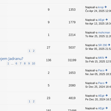
a
v
gl
is
d
e
ej
p
Napisal/-a
krop
nji
k
9
1353
z
e
Če Apr 24, 2025 12:0
o
pr
a
v
gl
is
d
e
ej
p
Napisal/-a
AEgir
nji
k
9
1779
z
e
Ne Apr 13, 2025 18:3
o
pr
a
v
gl
is
d
e
ej
p
Napisal/-a
muhcman
nji
k
1
2214
z
e
To Mar 25, 2025 11:2
pr
a
v
is
d
e
p
Napisal/-a
SR 290
nji
k
27
5037
e
Sr Mar 05, 2025 21:5
o
pr
1
2
v
gl
is
e
ej
p
njem Jadranu?
Napisal/-a
MKN
k
136
31199
z
e
So Feb 15, 2025 12:
o
1
…
6
7
8
9
10
a
v
gl
d
e
ej
Napisal/-a
Paco
nji
k
2
1653
z
Ne Jan 05, 2025 18:
o
pr
a
gl
is
d
ej
p
Napisal/-a
Paco
nji
5
2080
z
e
Sr Dec 25, 2024 18:4
o
pr
a
v
gl
is
d
e
ej
p
Napisal/-a
AEgir
nji
k
23
4819
z
e
Pe Dec 20, 2024 16:
o
pr
1
2
a
v
gl
is
d
e
ej
p
Napisal/-a
AEgir
nji
k
191
72486
z