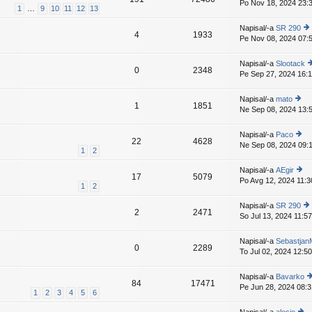
e
Po Nov 18, 2024 23:
o
pr
1
…
9
10
11
12
13
a
v
gl
is
d
e
ej
p
Napisal/-a
SR 290
nji
k
4
1933
z
e
Pe Nov 08, 2024 07:
o
pr
a
v
gl
is
d
e
ej
p
Napisal/-a
Slootack
nji
k
0
2348
z
e
Pe Sep 27, 2024 16:
o
pr
a
v
g
is
d
e
e
p
Napisal/-a
mato
nji
k
1
1851
z
e
Ne Sep 08, 2024 13:
o
pr
a
v
gl
is
d
e
ej
p
"
Napisal/-a
Paco
nj
k
22
4628
z
e
Ne Sep 08, 2024 09:
o
p
1
2
a
v
gl
i
d
e
ej
p
Napisal/-a
AEgir
nji
k
17
5079
z
e
Po Avg 12, 2024 11:3
o
pr
1
2
a
v
gl
is
d
e
ej
p
Napisal/-a
SR 290
nji
k
2
2471
z
e
So Jul 13, 2024 11:57
o
pr
a
v
gl
is
d
e
ej
p
Napisal/-a
Sebastjan
nji
k
0
2289
z
e
To Jul 02, 2024 12:50
pr
a
v
is
d
e
p
Napisal/-a
Bavarko
nji
k
84
17471
e
Pe Jun 28, 2024 08:3
o
pr
1
2
3
4
5
6
v
gl
is
e
ej
p