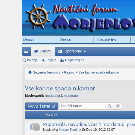
Domov
Novice
Predstavitve
Forumi
Uporabniki
itr
Iskanje
Prijava
Registriraj se!
e
Seznam forumov
Razno
Vse kar ne spada nikamor
po
Vse kar ne spada nikamor
ve
Moderatorji:
moderator2
,
moderator
za
Nova
Tema
ve
Razglas
Priporočila, navodila, včasih morda tudi prav
Napisal/-a
Marjan Tomki
» Sr Dec 19, 2012 19:07