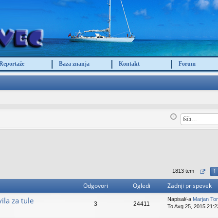
Reportaže
Baza znanja
Kontakt
Forum
1813 tem
1
Odgovori
Ogledi
Zadnji prispevek
ila za tule
Napisal/-a
Marjan To
3
24411
To Avg 25, 2015 21:2