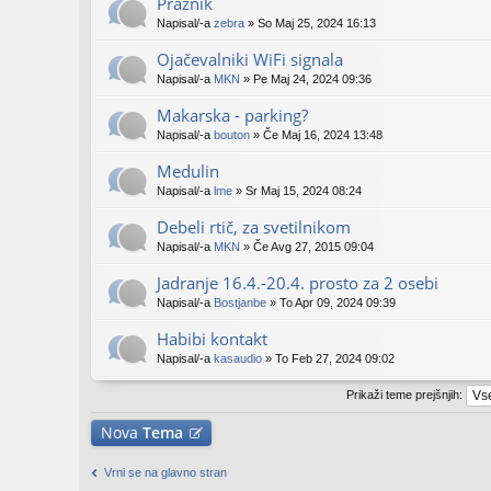
Praznik
Napisal/-a
zebra
» So Maj 25, 2024 16:13
Ojačevalniki WiFi signala
Napisal/-a
MKN
» Pe Maj 24, 2024 09:36
Makarska - parking?
Napisal/-a
bouton
» Če Maj 16, 2024 13:48
Medulin
Napisal/-a
lme
» Sr Maj 15, 2024 08:24
Debeli rtič, za svetilnikom
Napisal/-a
MKN
» Če Avg 27, 2015 09:04
Jadranje 16.4.-20.4. prosto za 2 osebi
Napisal/-a
Bostjanbe
» To Apr 09, 2024 09:39
Habibi kontakt
Napisal/-a
kasaudio
» To Feb 27, 2024 09:02
Prikaži teme prejšnjih:
Nova
Tema
Vrni se na glavno stran