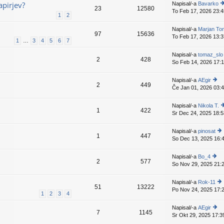
e
p
apirjev?
Napisal/-a
Bavarko
k
23
12580
e
To Feb 17, 2026 23:4
o
1
2
v
gl
e
ej
Napisal/-a
Marjan To
n
k
97
15636
z
To Feb 17, 2026 13:3
1
…
3
4
5
6
7
a
i
d
Napisal/-a
tomaz_slo
nj
2
428
So Feb 14, 2026 17:
p
is
p
Napisal/-a
AEgir
2
449
e
Če Jan 01, 2026 03:
o
v
gl
e
ej
Napisal/-a
Nikola T.
k
1
422
z
Sr Dec 24, 2025 18:5
o
a
g
d
e
Napisal/-a
pinosat
nji
1
447
z
So Dec 13, 2025 16:
o
pr
a
gl
is
d
ej
p
Napisal/-a
Bo_4
nj
2
577
z
e
So Nov 29, 2025 21:
o
p
a
v
gl
i
d
e
ej
p
Napisal/-a
Rok-11
nji
k
51
13222
z
e
Po Nov 24, 2025 17:
o
pr
1
2
3
4
a
v
gl
is
d
e
ej
p
Napisal/-a
AEgir
nji
k
7
1145
z
e
Sr Okt 29, 2025 17:3
o
pr
a
v
gl