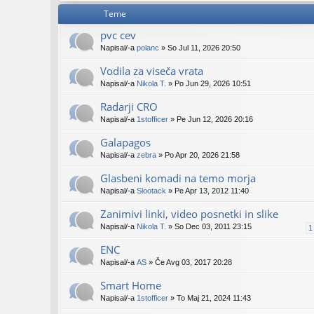
Teme
pvc cev
Napisal/-a
polanc
» So Jul 11, 2026 20:50
Vodila za viseča vrata
Napisal/-a
Nikola T.
» Po Jun 29, 2026 10:51
Radarji CRO
Napisal/-a
1stofficer
» Pe Jun 12, 2026 20:16
Galapagos
Napisal/-a
zebra
» Po Apr 20, 2026 21:58
Glasbeni komadi na temo morja
Napisal/-a
Slootack
» Pe Apr 13, 2012 11:40
Zanimivi linki, video posnetki in slike
Napisal/-a
Nikola T.
» So Dec 03, 2011 23:15
1
ENC
Napisal/-a
AS
» Če Avg 03, 2017 20:28
Smart Home
Napisal/-a
1stofficer
» To Maj 21, 2024 11:43