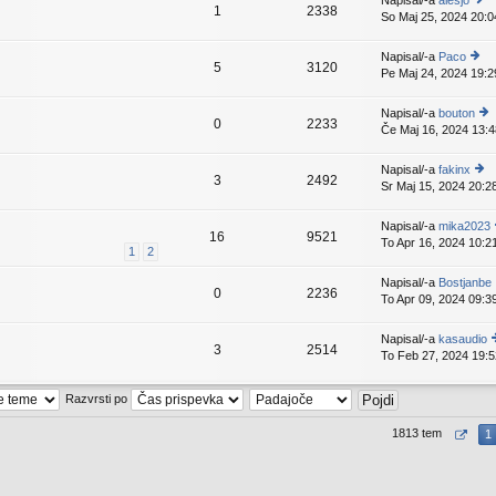
Napisal/-a
alesjo
k
1
2338
z
e
So Maj 25, 2024 20:0
o
a
v
gl
d
e
ej
Napisal/-a
Paco
nj
k
5
3120
z
Pe Maj 24, 2024 19:2
o
p
a
gl
is
d
ej
p
Napisal/-a
bouton
nji
0
2233
z
e
Če Maj 16, 2024 13:4
o
pr
a
v
gl
is
d
e
ej
p
Napisal/-a
fakinx
nji
k
3
2492
z
e
Sr Maj 15, 2024 20:2
o
pr
a
v
gl
is
d
e
ej
p
Napisal/-a
mika2023
nji
k
16
9521
z
e
To Apr 16, 2024 10:2
pr
1
2
a
v
is
d
e
p
Napisal/-a
Bostjanbe
nji
k
0
2236
e
To Apr 09, 2024 09:3
pr
v
is
e
p
Napisal/-a
kasaudio
k
3
2514
e
To Feb 27, 2024 19:5
v
g
e
e
Razvrsti po
k
1813 tem
1
n
p
i