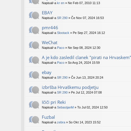
Napisal/-a
kr en
» Ne Feb 07, 2010 11:13
EBAY
Napisal/-a
SR 290
» Če Nov 07, 2024 16:53
pmr446
Napisal/-a
Slootack
» Pe Sep 27, 2024 16:12
WeChat
Napisal/-a
Paco
» Ne Sep 08, 2024 12:30
A je kdo zasledil clanek "pirati na Hrvaskem
Napisal/-a
Paco
» So Avg 24, 2024 15:59
ebay
Napisal/-a
SR 290
» Če Jun 13, 2024 20:24
izbršba Hrvaškemu podjetju
Napisal/-a
SR 290
» Pe Jul 12, 2024 07:08
Ičiči pri Reki
Napisal/-a
SebastjanM
» To Jul 02, 2024 12:50
Fuzbal
Napisal/-a
zebra
» So Okt 14, 2023 15:52