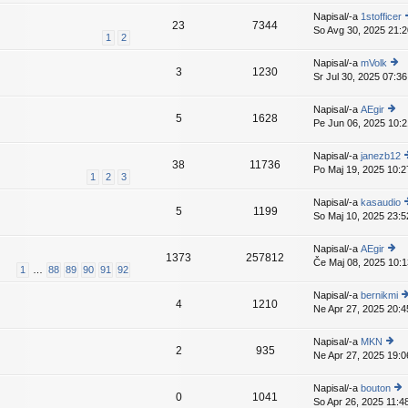
is
d
e
ej
p
Napisal/-a
1stofficer
nji
k
23
7344
z
e
So Avg 30, 2025 21:2
pr
1
2
a
v
g
is
d
e
e
p
Napisal/-a
mVolk
nji
k
3
1230
e
Sr Jul 30, 2025 07:36
o
pr
v
gl
is
e
ej
p
Napisal/-a
AEgir
n
k
5
1628
z
e
Pe Jun 06, 2025 10:2
o
a
v
gl
i
d
e
ej
Napisal/-a
janezb12
nji
k
38
11736
z
Po Maj 19, 2025 10:2
pr
1
2
3
a
g
is
d
e
p
Napisal/-a
kasaudio
nji
5
1199
e
So Maj 10, 2025 23:5
pr
v
g
is
e
e
p
Napisal/-a
AEgir
n
k
1373
257812
e
Če Maj 08, 2025 10:1
o
p
1
…
88
89
90
91
92
v
gl
i
e
ej
Napisal/-a
bernikmi
n
k
4
1210
z
Ne Apr 27, 2025 20:4
o
p
a
gl
i
d
ej
Napisal/-a
MKN
nji
2
935
z
Ne Apr 27, 2025 19:0
o
pr
a
gl
is
d
ej
p
Napisal/-a
bouton
nj
0
1041
z
e
So Apr 26, 2025 11:4
o
p