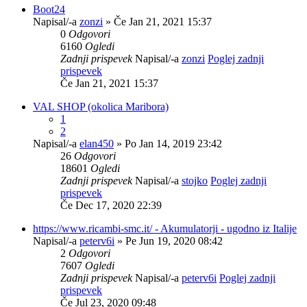
Boot24
Napisal/-a
zonzi
» Če Jan 21, 2021 15:37
0
Odgovori
6160
Ogledi
Zadnji prispevek
Napisal/-a
zonzi
Poglej zadnji
prispevek
Če Jan 21, 2021 15:37
VAL SHOP (okolica Maribora)
1
2
Napisal/-a
elan450
» Po Jan 14, 2019 23:42
26
Odgovori
18601
Ogledi
Zadnji prispevek
Napisal/-a
stojko
Poglej zadnji
prispevek
Če Dec 17, 2020 22:39
https://www.ricambi-smc.it/ - Akumulatorji - ugodno iz Italije
Napisal/-a
peterv6i
» Pe Jun 19, 2020 08:42
2
Odgovori
7607
Ogledi
Zadnji prispevek
Napisal/-a
peterv6i
Poglej zadnji
prispevek
Če Jul 23, 2020 09:48