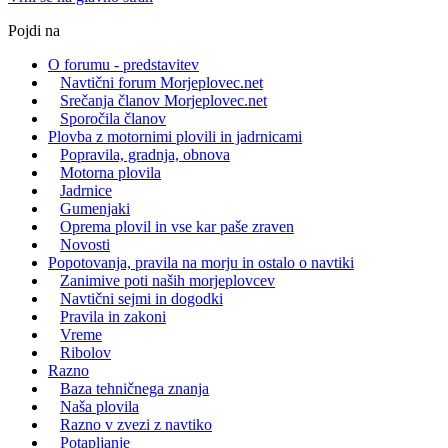
Pojdi na
O forumu - predstavitev
Navtični forum Morjeplovec.net
Srečanja članov Morjeplovec.net
Sporočila članov
Plovba z motornimi plovili in jadrnicami
Popravila, gradnja, obnova
Motorna plovila
Jadrnice
Gumenjaki
Oprema plovil in vse kar paše zraven
Novosti
Popotovanja, pravila na morju in ostalo o navtiki
Zanimive poti naših morjeplovcev
Navtični sejmi in dogodki
Pravila in zakoni
Vreme
Ribolov
Razno
Baza tehničnega znanja
Naša plovila
Razno v zvezi z navtiko
Potapljanje