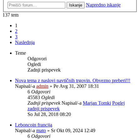
Napredno iskanje
Iskanje
137 tem
1
2
3
Naslednja
Teme
Odgovori
Ogledi
Zadnji prispevek
Nova tema z naslovi navtičnih trgovin. Obvezno preberi!!!
Napisal/-a
admin
» Pe Avg 31, 2007 18:31
6
Odgovori
45583
Ogledi
Zadnji prispevek
Napisal/-a
Marjan Tomki
Poglej
zadnji prispevek
So Jul 28, 2018 08:20
Leboncoin francija
Napisal/-a
mato
» Sr Okt 09, 2024 12:49
6
Odgovori