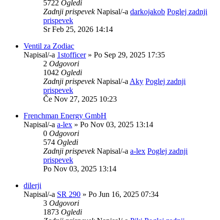
5722
Ogledi
Zadnji prispevek
Napisal/-a
darkojakob
Poglej zadnji
prispevek
Sr Feb 25, 2026 14:14
Ventil za Zodiac
Napisal/-a
1stofficer
» Po Sep 29, 2025 17:35
2
Odgovori
1042
Ogledi
Zadnji prispevek
Napisal/-a
Aky
Poglej zadnji
prispevek
Če Nov 27, 2025 10:23
Frenchman Energy GmbH
Napisal/-a
a-lex
» Po Nov 03, 2025 13:14
0
Odgovori
574
Ogledi
Zadnji prispevek
Napisal/-a
a-lex
Poglej zadnji
prispevek
Po Nov 03, 2025 13:14
dilerji
Napisal/-a
SR 290
» Po Jun 16, 2025 07:34
3
Odgovori
1873
Ogledi