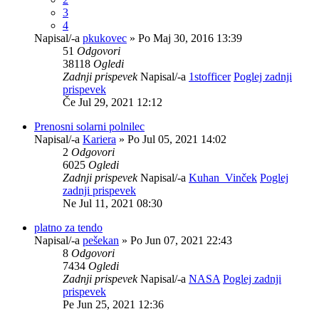
3
4
Napisal/-a
pkukovec
» Po Maj 30, 2016 13:39
51
Odgovori
38118
Ogledi
Zadnji prispevek
Napisal/-a
1stofficer
Poglej zadnji
prispevek
Če Jul 29, 2021 12:12
Prenosni solarni polnilec
Napisal/-a
Kariera
» Po Jul 05, 2021 14:02
2
Odgovori
6025
Ogledi
Zadnji prispevek
Napisal/-a
Kuhan_Vinček
Poglej
zadnji prispevek
Ne Jul 11, 2021 08:30
platno za tendo
Napisal/-a
pešekan
» Po Jun 07, 2021 22:43
8
Odgovori
7434
Ogledi
Zadnji prispevek
Napisal/-a
NASA
Poglej zadnji
prispevek
Pe Jun 25, 2021 12:36