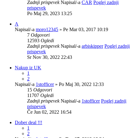
Zadnji prispevek
Napisal/-a
CAR
Poglej zadnji
prispevek
Po Maj 29, 2023 13:25
A
Napisal/-a
moro12345
» Pe Mar 03, 2017 10:19
7
Odgovori
12593
Ogledi
Zadnji prispevek
Napisal/-a
arbiskipper
Poglej zadnji
prispevek
Sr Nov 30, 2022 22:43
Nakup iz UK
1
2
Napisal/-a
1stofficer
» Po Maj 30, 2022 12:33
15
Odgovori
11707
Ogledi
Zadnji prispevek
Napisal/-a
1stofficer
Poglej zadnji
prispevek
Če Jun 02, 2022 16:54
Dober deal !!!
1
2