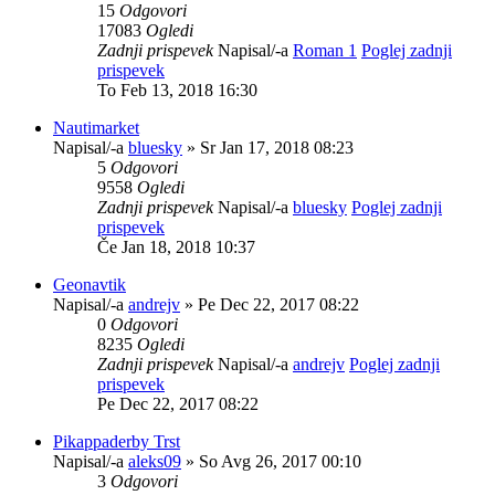
15
Odgovori
17083
Ogledi
Zadnji prispevek
Napisal/-a
Roman 1
Poglej zadnji
prispevek
To Feb 13, 2018 16:30
Nautimarket
Napisal/-a
bluesky
» Sr Jan 17, 2018 08:23
5
Odgovori
9558
Ogledi
Zadnji prispevek
Napisal/-a
bluesky
Poglej zadnji
prispevek
Če Jan 18, 2018 10:37
Geonavtik
Napisal/-a
andrejv
» Pe Dec 22, 2017 08:22
0
Odgovori
8235
Ogledi
Zadnji prispevek
Napisal/-a
andrejv
Poglej zadnji
prispevek
Pe Dec 22, 2017 08:22
Pikappaderby Trst
Napisal/-a
aleks09
» So Avg 26, 2017 00:10
3
Odgovori