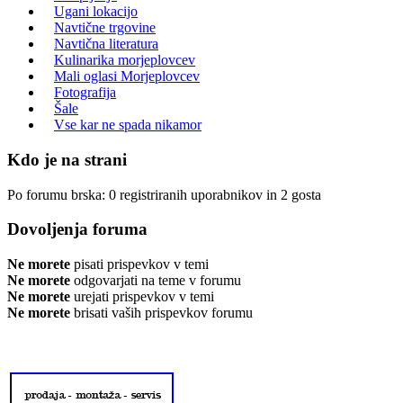
Ugani lokacijo
Navtične trgovine
Navtična literatura
Kulinarika morjeplovcev
Mali oglasi Morjeplovcev
Fotografija
Šale
Vse kar ne spada nikamor
Kdo je na strani
Po forumu brska: 0 registriranih uporabnikov in 2 gosta
Dovoljenja foruma
Ne morete
pisati prispevkov v temi
Ne morete
odgovarjati na teme v forumu
Ne morete
urejati prispevkov v temi
Ne morete
brisati vaših prispevkov forumu