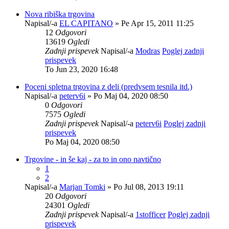
Nova ribiška trgovina
Napisal/-a
EL CAPITANO
» Pe Apr 15, 2011 11:25
12
Odgovori
13619
Ogledi
Zadnji prispevek
Napisal/-a
Modras
Poglej zadnji
prispevek
To Jun 23, 2020 16:48
Poceni spletna trgovina z deli (predvsem tesnila itd.)
Napisal/-a
peterv6i
» Po Maj 04, 2020 08:50
0
Odgovori
7575
Ogledi
Zadnji prispevek
Napisal/-a
peterv6i
Poglej zadnji
prispevek
Po Maj 04, 2020 08:50
Trgovine - in še kaj - za to in ono navtično
1
2
Napisal/-a
Marjan Tomki
» Po Jul 08, 2013 19:11
20
Odgovori
24301
Ogledi
Zadnji prispevek
Napisal/-a
1stofficer
Poglej zadnji
prispevek