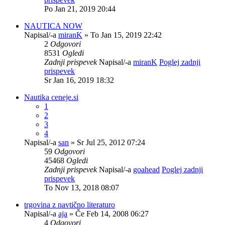
Po Jan 21, 2019 20:44
NAUTICA NOW
Napisal/-a
miranK
» To Jan 15, 2019 22:42
2
Odgovori
8531
Ogledi
Zadnji prispevek
Napisal/-a
miranK
Poglej zadnji
prispevek
Sr Jan 16, 2019 18:32
Nautika ceneje.si
1
2
3
4
Napisal/-a
san
» Sr Jul 25, 2012 07:24
59
Odgovori
45468
Ogledi
Zadnji prispevek
Napisal/-a
goahead
Poglej zadnji
prispevek
To Nov 13, 2018 08:07
trgovina z navtično literaturo
Napisal/-a
aja
» Če Feb 14, 2008 06:27
4
Odgovori