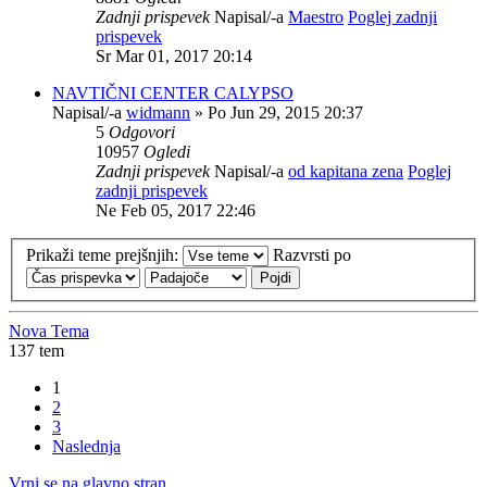
Zadnji prispevek
Napisal/-a
Maestro
Poglej zadnji
prispevek
Sr Mar 01, 2017 20:14
NAVTIČNI CENTER CALYPSO
Napisal/-a
widmann
» Po Jun 29, 2015 20:37
5
Odgovori
10957
Ogledi
Zadnji prispevek
Napisal/-a
od kapitana zena
Poglej
zadnji prispevek
Ne Feb 05, 2017 22:46
Prikaži teme prejšnjih:
Razvrsti po
Nova Tema
137 tem
1
2
3
Naslednja
Vrni se na glavno stran