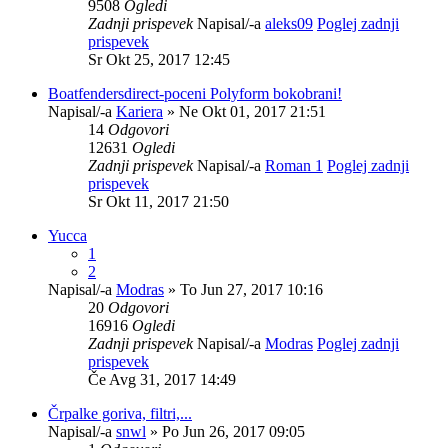
9508
Ogledi
Zadnji prispevek
Napisal/-a
aleks09
Poglej zadnji
prispevek
Sr Okt 25, 2017 12:45
Boatfendersdirect-poceni Polyform bokobrani!
Napisal/-a
Kariera
» Ne Okt 01, 2017 21:51
14
Odgovori
12631
Ogledi
Zadnji prispevek
Napisal/-a
Roman 1
Poglej zadnji
prispevek
Sr Okt 11, 2017 21:50
Yucca
1
2
Napisal/-a
Modras
» To Jun 27, 2017 10:16
20
Odgovori
16916
Ogledi
Zadnji prispevek
Napisal/-a
Modras
Poglej zadnji
prispevek
Če Avg 31, 2017 14:49
Črpalke goriva, filtri,...
Napisal/-a
snwl
» Po Jun 26, 2017 09:05