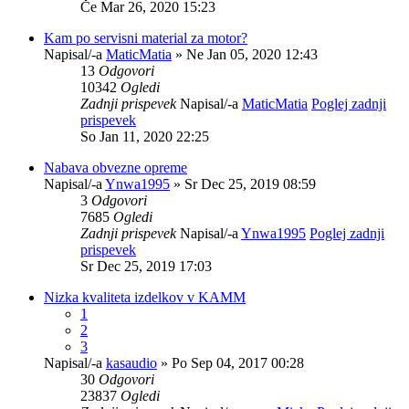
Če Mar 26, 2020 15:23
Kam po servisni material za motor?
Napisal/-a
MaticMatia
» Ne Jan 05, 2020 12:43
13
Odgovori
10342
Ogledi
Zadnji prispevek
Napisal/-a
MaticMatia
Poglej zadnji
prispevek
So Jan 11, 2020 22:25
Nabava obvezne opreme
Napisal/-a
Ynwa1995
» Sr Dec 25, 2019 08:59
3
Odgovori
7685
Ogledi
Zadnji prispevek
Napisal/-a
Ynwa1995
Poglej zadnji
prispevek
Sr Dec 25, 2019 17:03
Nizka kvaliteta izdelkov v KAMM
1
2
3
Napisal/-a
kasaudio
» Po Sep 04, 2017 00:28
30
Odgovori
23837
Ogledi