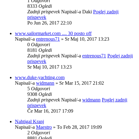
1
Odgovori
8333
Ogledi
Zadnji prispevek
Napisal/-a
Daki
Poglej zadnji
prispevek
Po Jun 26, 2017 22:10
www.sailormarket.com .... 30 posto off
Napisal/-a
entrenous71
» Sr Maj 10, 2017 13:23
0
Odgovori
8181
Ogledi
Zadnji prispevek
Napisal/-a
entrenous71
Poglej zadnji
prispevek
Sr Maj 10, 2017 13:23
www.duke-yachting.com
Napisal/-a
widmann
» Sr Mar 15, 2017 21:02
5
Odgovori
9308
Ogledi
Zadnji prispevek
Napisal/-a
widmann
Poglej zadnji
prispevek
Če Mar 16, 2017 17:09
Nahtigal Kranj
Napisal/-a
Maestro
» To Feb 28, 2017 19:09
2
Odgovori
8881
Ogledi