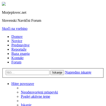
Morjeplovec.net
Slovenski Navtični Forum
Skoči na vsebino
Domov
Novice
Predstavitve
Reportaže
Baza znanja
Kontakt
Forum
Napredno iskanje
Iskanje
Hitre povezave
Neodgovorjeni prispevki
Poglej aktivne teme
Iskanje