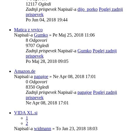
12117
Ogledi
Zadnji prispevek
Napisal/-a
dijo_porko
Poglej zadnji
prispevek
Po Jun 04, 2018 19:44
Matica z vrvico
Napisal/-a
Gumko
» Pe Maj 25, 2018 11:06
8
Odgovori
9707
Ogledi
Zadnji prispevek
Napisal/-a
Gumko
Poglej zadnji
prispevek
Po Maj 28, 2018 09:05
Amazon.de
Napisal/-a
papajoe
» Ne Apr 08, 2018 17:01
0
Odgovori
8350
Ogledi
Zadnji prispevek
Napisal/-a
papajoe
Poglej zadnji
prispevek
Ne Apr 08, 2018 17:01
VIDA XL.si
1
2
Napisal/-a
widmann
» To Jan 23, 2018 18:03