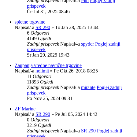
Zadnji prispevek
Napisal/-a
Piki
Poglej zadnji
prispevek
Če Jul 31, 2025 08:46
spletne trgovine
Napisal/-a
SR 290
» To Jan 28, 2025 13:44
6
Odgovori
4149
Ogledi
Zadnji prispevek
Napisal/-a
spyder
Poglej zadnji
prispevek
Sr Jan 29, 2025 19:43
Zaupanja vredne navtične trgovine
Napisal/-a
nolimit
» Pe Okt 26, 2018 08:25
11
Odgovori
11893
Ogledi
Zadnji prispevek
Napisal/-a
mirante
Poglej zadnji
prispevek
Po Nov 25, 2024 09:31
ZF Marine
Napisal/-a
SR 290
» Pe Jul 05, 2024 14:42
0
Odgovori
3219
Ogledi
Zadnji prispevek
Napisal/-a
SR 290
Poglej zadnji
prispevek