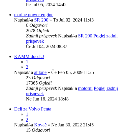
Pe Jul 05, 2024 14:42
marine power engine
Napisal/-a
SR 290
» To Jul 02, 2024 11:43
6
Odgovori
2678
Ogledi
Zadnji prispevek
Napisal/-a
SR 290
Poglej zadnji
prispevek
Če Jul 04, 2024 08:37
KAMM doo-LJ
1
2
Napisal/-a
atilone
» Če Feb 05, 2009 11:25
23
Odgovori
17365
Ogledi
Zadnji prispevek
Napisal/-a
motorni
Poglej zadnji
prispevek
Ne Jun 16, 2024 18:48
Deli za Volvo Penta
1
2
Napisal/-a
Kovač
» Ne Jan 30, 2022 21:45
15
Odgovori