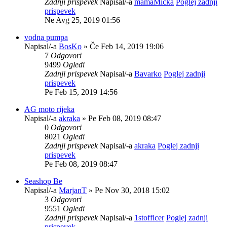
Zadnji prispevek
Napisal/-a
mamaMicka
Poglej zadnji
prispevek
Ne Avg 25, 2019 01:56
vodna pumpa
Napisal/-a
BosKo
» Če Feb 14, 2019 19:06
7
Odgovori
9499
Ogledi
Zadnji prispevek
Napisal/-a
Bavarko
Poglej zadnji
prispevek
Pe Feb 15, 2019 14:56
AG moto rijeka
Napisal/-a
akraka
» Pe Feb 08, 2019 08:47
0
Odgovori
8021
Ogledi
Zadnji prispevek
Napisal/-a
akraka
Poglej zadnji
prispevek
Pe Feb 08, 2019 08:47
Seashop Be
Napisal/-a
MarjanT
» Pe Nov 30, 2018 15:02
3
Odgovori
9551
Ogledi
Zadnji prispevek
Napisal/-a
1stofficer
Poglej zadnji
prispevek