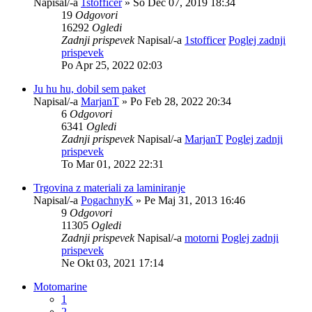
Napisal/-a
1stofficer
» So Dec 07, 2019 18:34
19
Odgovori
16292
Ogledi
Zadnji prispevek
Napisal/-a
1stofficer
Poglej zadnji
prispevek
Po Apr 25, 2022 02:03
Ju hu hu, dobil sem paket
Napisal/-a
MarjanT
» Po Feb 28, 2022 20:34
6
Odgovori
6341
Ogledi
Zadnji prispevek
Napisal/-a
MarjanT
Poglej zadnji
prispevek
To Mar 01, 2022 22:31
Trgovina z materiali za laminiranje
Napisal/-a
PogachnyK
» Pe Maj 31, 2013 16:46
9
Odgovori
11305
Ogledi
Zadnji prispevek
Napisal/-a
motorni
Poglej zadnji
prispevek
Ne Okt 03, 2021 17:14
Motomarine
1
2