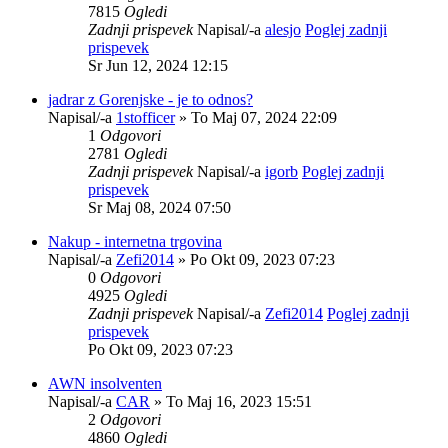
7815
Ogledi
Zadnji prispevek
Napisal/-a
alesjo
Poglej zadnji
prispevek
Sr Jun 12, 2024 12:15
jadrar z Gorenjske - je to odnos?
Napisal/-a
1stofficer
» To Maj 07, 2024 22:09
1
Odgovori
2781
Ogledi
Zadnji prispevek
Napisal/-a
igorb
Poglej zadnji
prispevek
Sr Maj 08, 2024 07:50
Nakup - internetna trgovina
Napisal/-a
Zefi2014
» Po Okt 09, 2023 07:23
0
Odgovori
4925
Ogledi
Zadnji prispevek
Napisal/-a
Zefi2014
Poglej zadnji
prispevek
Po Okt 09, 2023 07:23
AWN insolventen
Napisal/-a
CAR
» To Maj 16, 2023 15:51
2
Odgovori
4860
Ogledi