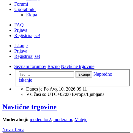
Forumi
Uporabniki
Ekipa
FAQ
Prijava
Registriraj se!
Iskanje
Prijava
Registriraj se!
Seznam forumov
Razno
Navtične trgovine
Napredno
Iskanje
iskanje
Danes je Po Avg 10, 2026 09:11
Vsi časi so UTC+02:00 Evropa/Ljubljana
Navtične trgovine
Moderatorji:
moderator2
,
moderator
,
Matejc
Nova Tema