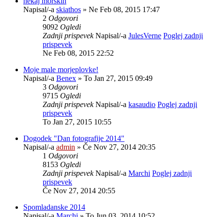
nekaj morskih
Napisal/-a
skiathos
» Ne Feb 08, 2015 17:47
2
Odgovori
9092
Ogledi
Zadnji prispevek
Napisal/-a
JulesVerne
Poglej zadnji
prispevek
Ne Feb 08, 2015 22:52
Moje male morjeplovke!
Napisal/-a
Benex
» To Jan 27, 2015 09:49
3
Odgovori
9715
Ogledi
Zadnji prispevek
Napisal/-a
kasaudio
Poglej zadnji
prispevek
To Jan 27, 2015 10:55
Dogodek "Dan fotografije 2014"
Napisal/-a
admin
» Če Nov 27, 2014 20:35
1
Odgovori
8153
Ogledi
Zadnji prispevek
Napisal/-a
Marchi
Poglej zadnji
prispevek
Če Nov 27, 2014 20:55
Spomladanske 2014
Napisal/-a
Marchi
» To Jun 03, 2014 10:52