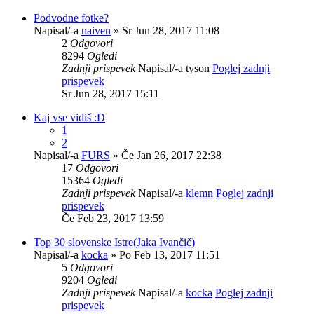
Podvodne fotke?
Napisal/-a
naiven
» Sr Jun 28, 2017 11:08
2
Odgovori
8294
Ogledi
Zadnji prispevek
Napisal/-a
tyson
Poglej zadnji
prispevek
Sr Jun 28, 2017 15:11
Kaj vse vidiš :D
1
2
Napisal/-a
FURS
» Če Jan 26, 2017 22:38
17
Odgovori
15364
Ogledi
Zadnji prispevek
Napisal/-a
klemn
Poglej zadnji
prispevek
Če Feb 23, 2017 13:59
Top 30 slovenske Istre(Jaka Ivančič)
Napisal/-a
kocka
» Po Feb 13, 2017 11:51
5
Odgovori
9204
Ogledi
Zadnji prispevek
Napisal/-a
kocka
Poglej zadnji
prispevek