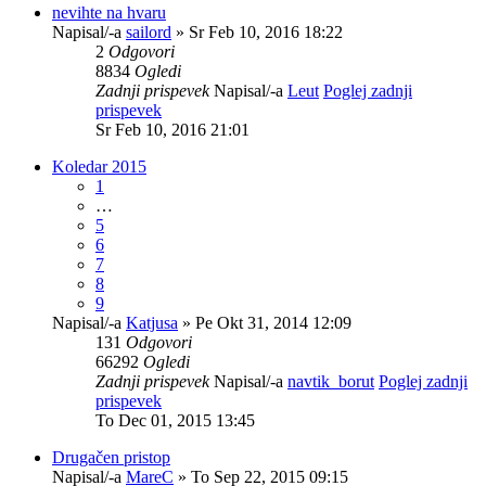
nevihte na hvaru
Napisal/-a
sailord
» Sr Feb 10, 2016 18:22
2
Odgovori
8834
Ogledi
Zadnji prispevek
Napisal/-a
Leut
Poglej zadnji
prispevek
Sr Feb 10, 2016 21:01
Koledar 2015
1
…
5
6
7
8
9
Napisal/-a
Katjusa
» Pe Okt 31, 2014 12:09
131
Odgovori
66292
Ogledi
Zadnji prispevek
Napisal/-a
navtik_borut
Poglej zadnji
prispevek
To Dec 01, 2015 13:45
Drugačen pristop
Napisal/-a
MareC
» To Sep 22, 2015 09:15