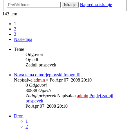
Napredno iskanje
Iskanje
143 tem
1
2
3
Naslednja
Teme
Odgovori
Ogledi
Zadnji prispevek
Nova tema o morjeplovski fotografiji
Napisal/-a
admin
» Po Apr 07, 2008 20:10
0
Odgovori
30838
Ogledi
Zadnji prispevek
Napisal/-a
admin
Poglej zadnji
prispevek
Po Apr 07, 2008 20:10
Dron
1
2