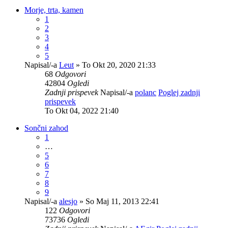
Morje, trta, kamen
1
2
3
4
5
Napisal/-a
Leut
» To Okt 20, 2020 21:33
68
Odgovori
42804
Ogledi
Zadnji prispevek
Napisal/-a
polanc
Poglej zadnji
prispevek
To Okt 04, 2022 21:40
Sončni zahod
1
…
5
6
7
8
9
Napisal/-a
alesjo
» So Maj 11, 2013 22:41
122
Odgovori
73736
Ogledi