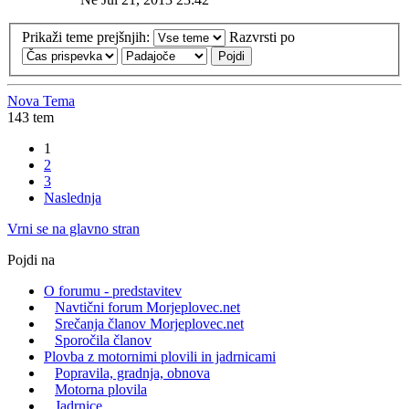
Prikaži teme prejšnjih:
Razvrsti po
Nova Tema
143 tem
1
2
3
Naslednja
Vrni se na glavno stran
Pojdi na
O forumu - predstavitev
Navtični forum Morjeplovec.net
Srečanja članov Morjeplovec.net
Sporočila članov
Plovba z motornimi plovili in jadrnicami
Popravila, gradnja, obnova
Motorna plovila
Jadrnice