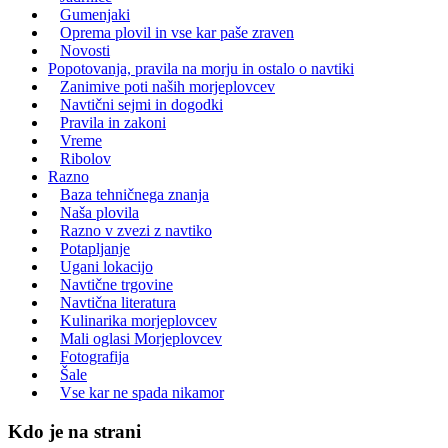
Gumenjaki
Oprema plovil in vse kar paše zraven
Novosti
Popotovanja, pravila na morju in ostalo o navtiki
Zanimive poti naših morjeplovcev
Navtični sejmi in dogodki
Pravila in zakoni
Vreme
Ribolov
Razno
Baza tehničnega znanja
Naša plovila
Razno v zvezi z navtiko
Potapljanje
Ugani lokacijo
Navtične trgovine
Navtična literatura
Kulinarika morjeplovcev
Mali oglasi Morjeplovcev
Fotografija
Šale
Vse kar ne spada nikamor
Kdo je na strani