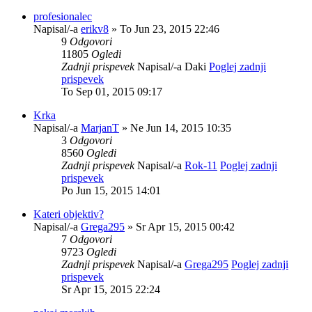
profesionalec
Napisal/-a
erikv8
» To Jun 23, 2015 22:46
9
Odgovori
11805
Ogledi
Zadnji prispevek
Napisal/-a
Daki
Poglej zadnji
prispevek
To Sep 01, 2015 09:17
Krka
Napisal/-a
MarjanT
» Ne Jun 14, 2015 10:35
3
Odgovori
8560
Ogledi
Zadnji prispevek
Napisal/-a
Rok-11
Poglej zadnji
prispevek
Po Jun 15, 2015 14:01
Kateri objektiv?
Napisal/-a
Grega295
» Sr Apr 15, 2015 00:42
7
Odgovori
9723
Ogledi
Zadnji prispevek
Napisal/-a
Grega295
Poglej zadnji
prispevek
Sr Apr 15, 2015 22:24