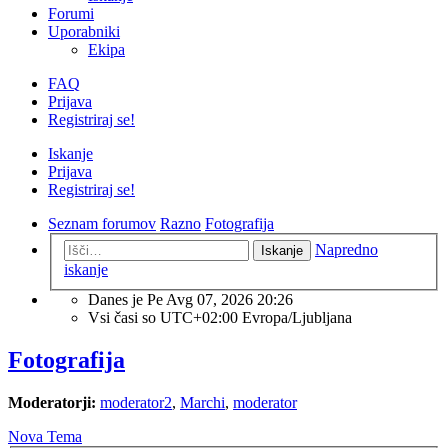
Forumi
Uporabniki
Ekipa
FAQ
Prijava
Registriraj se!
Iskanje
Prijava
Registriraj se!
Seznam forumov
Razno
Fotografija
Napredno
Iskanje
iskanje
Danes je Pe Avg 07, 2026 20:26
Vsi časi so UTC+02:00 Evropa/Ljubljana
Fotografija
Moderatorji:
moderator2
,
Marchi
,
moderator
Nova Tema