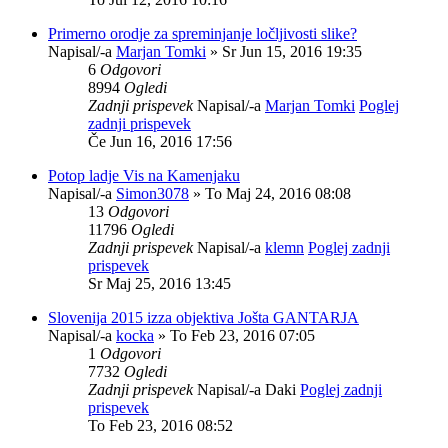
Primerno orodje za spreminjanje ločljivosti slike?
Napisal/-a
Marjan Tomki
» Sr Jun 15, 2016 19:35
6
Odgovori
8994
Ogledi
Zadnji prispevek
Napisal/-a
Marjan Tomki
Poglej
zadnji prispevek
Če Jun 16, 2016 17:56
Potop ladje Vis na Kamenjaku
Napisal/-a
Simon3078
» To Maj 24, 2016 08:08
13
Odgovori
11796
Ogledi
Zadnji prispevek
Napisal/-a
klemn
Poglej zadnji
prispevek
Sr Maj 25, 2016 13:45
Slovenija 2015 izza objektiva Jošta GANTARJA
Napisal/-a
kocka
» To Feb 23, 2016 07:05
1
Odgovori
7732
Ogledi
Zadnji prispevek
Napisal/-a
Daki
Poglej zadnji
prispevek
To Feb 23, 2016 08:52