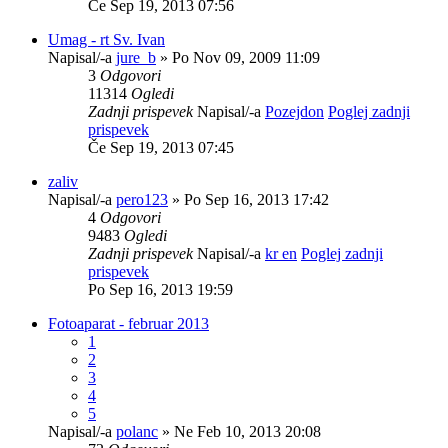
Če Sep 19, 2013 07:56
Umag - rt Sv. Ivan
Napisal/-a
jure_b
» Po Nov 09, 2009 11:09
3
Odgovori
11314
Ogledi
Zadnji prispevek
Napisal/-a
Pozejdon
Poglej zadnji
prispevek
Če Sep 19, 2013 07:45
zaliv
Napisal/-a
pero123
» Po Sep 16, 2013 17:42
4
Odgovori
9483
Ogledi
Zadnji prispevek
Napisal/-a
kr en
Poglej zadnji
prispevek
Po Sep 16, 2013 19:59
Fotoaparat - februar 2013
1
2
3
4
5
Napisal/-a
polanc
» Ne Feb 10, 2013 20:08