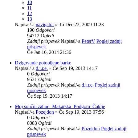
10
11
12
13
Napisal/-a
navigator
» To Dec 22, 2009 11:23
190
Odgovori
94712
Ogledi
Zadnji prispevek
Napisal/-a
PeterV
Poglej zadnji
prispevek
Če Jan 16, 2014 21:36
Dvigovanje potopljene barke
Napisal/-a
d.i.r.e.
» Če Sep 19, 2013 14:17
0
Odgovori
9531
Ogledi
Zadnji prispevek
Napisal/-a
d.i.r.e.
Poglej zadnji
prispevek
Če Sep 19, 2013 14:17
Moj sončni zahod_Makarska_Podgora_Čaklje
Napisal/-a
Pozejdon
» Če Sep 19, 2013 07:56
0
Odgovori
8083
Ogledi
Zadnji prispevek
Napisal/-a
Pozejdon
Poglej zadnji
prispevek