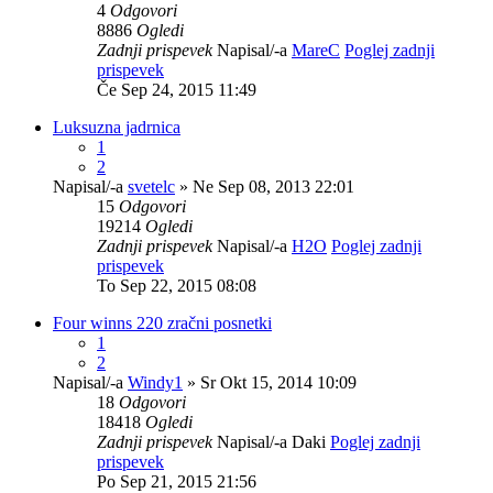
4
Odgovori
8886
Ogledi
Zadnji prispevek
Napisal/-a
MareC
Poglej zadnji
prispevek
Če Sep 24, 2015 11:49
Luksuzna jadrnica
1
2
Napisal/-a
svetelc
» Ne Sep 08, 2013 22:01
15
Odgovori
19214
Ogledi
Zadnji prispevek
Napisal/-a
H2O
Poglej zadnji
prispevek
To Sep 22, 2015 08:08
Four winns 220 zračni posnetki
1
2
Napisal/-a
Windy1
» Sr Okt 15, 2014 10:09
18
Odgovori
18418
Ogledi
Zadnji prispevek
Napisal/-a
Daki
Poglej zadnji
prispevek
Po Sep 21, 2015 21:56