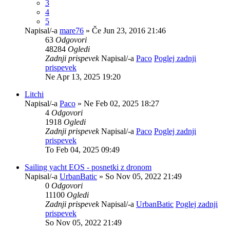
3
4
5
Napisal/-a
mare76
» Če Jun 23, 2016 21:46
63
Odgovori
48284
Ogledi
Zadnji prispevek
Napisal/-a
Paco
Poglej zadnji
prispevek
Ne Apr 13, 2025 19:20
Litchi
Napisal/-a
Paco
» Ne Feb 02, 2025 18:27
4
Odgovori
1918
Ogledi
Zadnji prispevek
Napisal/-a
Paco
Poglej zadnji
prispevek
To Feb 04, 2025 09:49
Sailing yacht EOS - posnetki z dronom
Napisal/-a
UrbanBatic
» So Nov 05, 2022 21:49
0
Odgovori
11100
Ogledi
Zadnji prispevek
Napisal/-a
UrbanBatic
Poglej zadnji
prispevek
So Nov 05, 2022 21:49