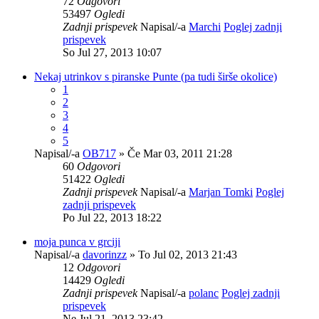
72
Odgovori
53497
Ogledi
Zadnji prispevek
Napisal/-a
Marchi
Poglej zadnji
prispevek
So Jul 27, 2013 10:07
Nekaj utrinkov s piranske Punte (pa tudi širše okolice)
1
2
3
4
5
Napisal/-a
OB717
» Če Mar 03, 2011 21:28
60
Odgovori
51422
Ogledi
Zadnji prispevek
Napisal/-a
Marjan Tomki
Poglej
zadnji prispevek
Po Jul 22, 2013 18:22
moja punca v grciji
Napisal/-a
davorinzz
» To Jul 02, 2013 21:43
12
Odgovori
14429
Ogledi
Zadnji prispevek
Napisal/-a
polanc
Poglej zadnji
prispevek
Ne Jul 21, 2013 23:42