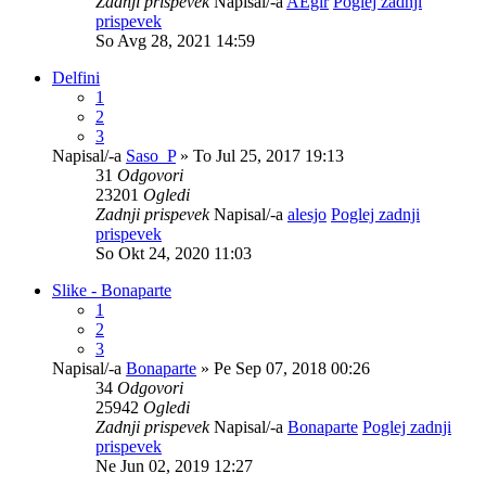
Zadnji prispevek
Napisal/-a
AEgir
Poglej zadnji
prispevek
So Avg 28, 2021 14:59
Delfini
1
2
3
Napisal/-a
Saso_P
» To Jul 25, 2017 19:13
31
Odgovori
23201
Ogledi
Zadnji prispevek
Napisal/-a
alesjo
Poglej zadnji
prispevek
So Okt 24, 2020 11:03
Slike - Bonaparte
1
2
3
Napisal/-a
Bonaparte
» Pe Sep 07, 2018 00:26
34
Odgovori
25942
Ogledi
Zadnji prispevek
Napisal/-a
Bonaparte
Poglej zadnji
prispevek
Ne Jun 02, 2019 12:27