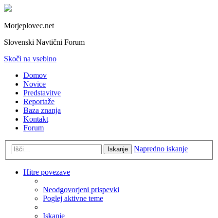
Morjeplovec.net
Slovenski Navtični Forum
Skoči na vsebino
Domov
Novice
Predstavitve
Reportaže
Baza znanja
Kontakt
Forum
Napredno iskanje
Iskanje
Hitre povezave
Neodgovorjeni prispevki
Poglej aktivne teme
Iskanje