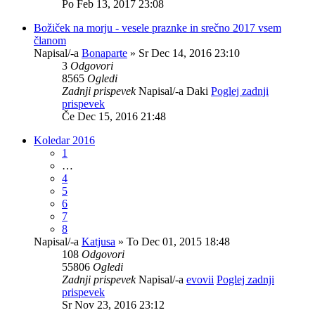
Po Feb 13, 2017 23:08
Božiček na morju - vesele praznke in srečno 2017 vsem
članom
Napisal/-a
Bonaparte
» Sr Dec 14, 2016 23:10
3
Odgovori
8565
Ogledi
Zadnji prispevek
Napisal/-a
Daki
Poglej zadnji
prispevek
Če Dec 15, 2016 21:48
Koledar 2016
1
…
4
5
6
7
8
Napisal/-a
Katjusa
» To Dec 01, 2015 18:48
108
Odgovori
55806
Ogledi
Zadnji prispevek
Napisal/-a
evovii
Poglej zadnji
prispevek
Sr Nov 23, 2016 23:12