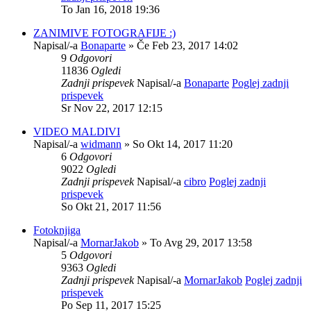
To Jan 16, 2018 19:36
ZANIMIVE FOTOGRAFIJE :)
Napisal/-a
Bonaparte
» Če Feb 23, 2017 14:02
9
Odgovori
11836
Ogledi
Zadnji prispevek
Napisal/-a
Bonaparte
Poglej zadnji
prispevek
Sr Nov 22, 2017 12:15
VIDEO MALDIVI
Napisal/-a
widmann
» So Okt 14, 2017 11:20
6
Odgovori
9022
Ogledi
Zadnji prispevek
Napisal/-a
cibro
Poglej zadnji
prispevek
So Okt 21, 2017 11:56
Fotoknjiga
Napisal/-a
MornarJakob
» To Avg 29, 2017 13:58
5
Odgovori
9363
Ogledi
Zadnji prispevek
Napisal/-a
MornarJakob
Poglej zadnji
prispevek
Po Sep 11, 2017 15:25