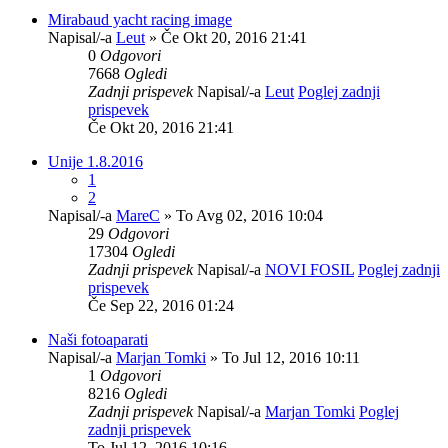
Mirabaud yacht racing image
Napisal/-a
Leut
» Če Okt 20, 2016 21:41
0
Odgovori
7668
Ogledi
Zadnji prispevek
Napisal/-a
Leut
Poglej zadnji
prispevek
Če Okt 20, 2016 21:41
Unije 1.8.2016
1
2
Napisal/-a
MareC
» To Avg 02, 2016 10:04
29
Odgovori
17304
Ogledi
Zadnji prispevek
Napisal/-a
NOVI FOSIL
Poglej zadnji
prispevek
Če Sep 22, 2016 01:24
Naši fotoaparati
Napisal/-a
Marjan Tomki
» To Jul 12, 2016 10:11
1
Odgovori
8216
Ogledi
Zadnji prispevek
Napisal/-a
Marjan Tomki
Poglej
zadnji prispevek
To Jul 12, 2016 10:16