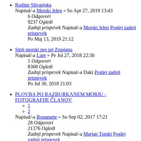
Rudine Slivanjska
Napisal/-a
Morski Jelen
» So Apr 27, 2019 13:43
6
Odgovori
9237
Ogledi
Zadnji prispevek
Napisal/-a
Morski Jelen
Poglej zadnji
prispevek
Po Maj 13, 2019 21:12
Sinji morski pes pri Zmajanu
Napisal/-a
Lure
» Pe Jul 27, 2018 22:30
1
Odgovori
8368
Ogledi
Zadnji prispevek
Napisal/-a
Daki
Poglej zadnji
prispevek
Po Jul 30, 2018 21:03
PLOVBA PO RAZBURKANEM MORJU -
FOTOGRAFIJE ČLANOV
1
2
Napisal/-a
Bonaparte
» So Sep 02, 2017 17:21
28
Odgovori
21376
Ogledi
Zadnji prispevek
Napisal/-a
Marjan Tomki
Poglej
zadnji prispevek