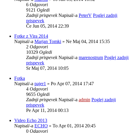
6
Odgovori
9121
Ogledi
Zadnji prispevek
Napisal/-a
PeterV
Poglej zadnji
prispevek
Če Jun 05, 2014 22:39
Fotke z Vira 2014
Napisal/-a
Marjan Tomki
» Ne Maj 04, 2014 15:35
2
Odgovori
10329
Ogledi
Zadnji prispevek
Napisal/-a
marenostrum
Poglej zadnji
prispevek
Sr Maj 07, 2014 10:05
Fotka
Napisal/-a
pajer1
» Po Apr 07, 2014 17:47
4
Odgovori
9655
Ogledi
Zadnji prispevek
Napisal/-a
admin
Poglej zadnji
prispevek
Pe Apr 11, 2014 00:13
Video Echo 2013
Napisal/-a
ECHO
» To Apr 01, 2014 20:45
0
Odgovori