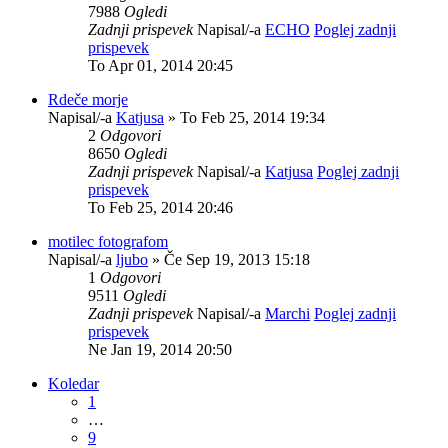
7988
Ogledi
Zadnji prispevek
Napisal/-a
ECHO
Poglej zadnji
prispevek
To Apr 01, 2014 20:45
Rdeče morje
Napisal/-a
Katjusa
» To Feb 25, 2014 19:34
2
Odgovori
8650
Ogledi
Zadnji prispevek
Napisal/-a
Katjusa
Poglej zadnji
prispevek
To Feb 25, 2014 20:46
motilec fotografom
Napisal/-a
ljubo
» Če Sep 19, 2013 15:18
1
Odgovori
9511
Ogledi
Zadnji prispevek
Napisal/-a
Marchi
Poglej zadnji
prispevek
Ne Jan 19, 2014 20:50
Koledar
1
…
9