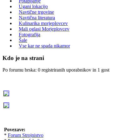
Potapljanje
Ugani lokacijo
Navtične trgovine
Navtična literatura
Kulinarika morjeplovcev
Mali oglasi Morjeplovcev
Fotografija
Šale
Vse kar ne spada nikamor
Kdo je na strani
Po forumu brska: 0 registriranih uporabnikov in 1 gost
Povezave:
*
Forum Strojnistvo