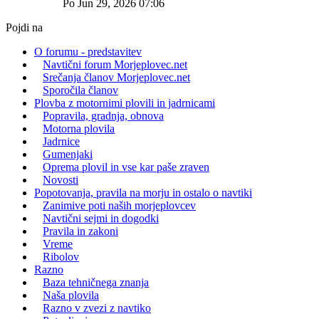
Po Jun 29, 2026 07:06
Pojdi na
O forumu - predstavitev
Navtični forum Morjeplovec.net
Srečanja članov Morjeplovec.net
Sporočila članov
Plovba z motornimi plovili in jadrnicami
Popravila, gradnja, obnova
Motorna plovila
Jadrnice
Gumenjaki
Oprema plovil in vse kar paše zraven
Novosti
Popotovanja, pravila na morju in ostalo o navtiki
Zanimive poti naših morjeplovcev
Navtični sejmi in dogodki
Pravila in zakoni
Vreme
Ribolov
Razno
Baza tehničnega znanja
Naša plovila
Razno v zvezi z navtiko