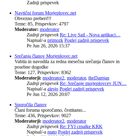
Zadnji prispevek
Navtični forum Morjeplovec.net
Obvezno preberi!!!
Teme
:
85
,
Prispevkov
:
4797
Moderator:
moderator
Zadnji prispevek
Re: Live Sail - Nova aplikaci…
Napisal/-a
primozk
Poglej zadnji prispevek
Pe Jun 26, 2026 15:37
Srečanja članov Morjeplovec.net
Vabila in navodila za redna mesečna srečanja članov in
posebne dogodke
Teme
:
127
,
Prispevkov
:
8362
Moderatorji:
moderator2
,
moderator
,
theDamjan
Zadnji prispevek
Re: Srečanje morjeplovcev JUN…
Napisal/-a
alesjo
Poglej zadnji prispevek
Pe Jun 12, 2026 20:07
Sporočila članov
Člani foruma sporočamo, čestitamo...
Teme
:
436
,
Prispevkov
:
9027
Moderatorji:
moderator2
,
moderator
Zadnji prispevek
Re: FYI crpalke KRK
Napisal/-a
mato
Poglej zadnji prispevek