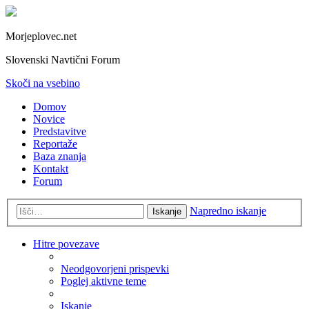
Morjeplovec.net
Slovenski Navtični Forum
Skoči na vsebino
Domov
Novice
Predstavitve
Reportaže
Baza znanja
Kontakt
Forum
Napredno iskanje
Iskanje
Hitre povezave
Neodgovorjeni prispevki
Poglej aktivne teme
Iskanje