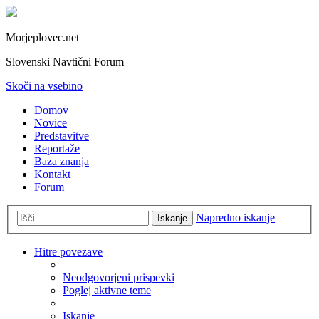
Morjeplovec.net
Slovenski Navtični Forum
Skoči na vsebino
Domov
Novice
Predstavitve
Reportaže
Baza znanja
Kontakt
Forum
Napredno iskanje
Iskanje
Hitre povezave
Neodgovorjeni prispevki
Poglej aktivne teme
Iskanje