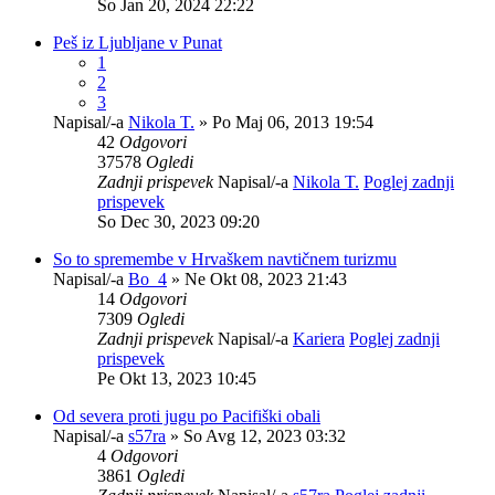
So Jan 20, 2024 22:22
Peš iz Ljubljane v Punat
1
2
3
Napisal/-a
Nikola T.
» Po Maj 06, 2013 19:54
42
Odgovori
37578
Ogledi
Zadnji prispevek
Napisal/-a
Nikola T.
Poglej zadnji
prispevek
So Dec 30, 2023 09:20
So to spremembe v Hrvaškem navtičnem turizmu
Napisal/-a
Bo_4
» Ne Okt 08, 2023 21:43
14
Odgovori
7309
Ogledi
Zadnji prispevek
Napisal/-a
Kariera
Poglej zadnji
prispevek
Pe Okt 13, 2023 10:45
Od severa proti jugu po Pacifiški obali
Napisal/-a
s57ra
» So Avg 12, 2023 03:32
4
Odgovori
3861
Ogledi