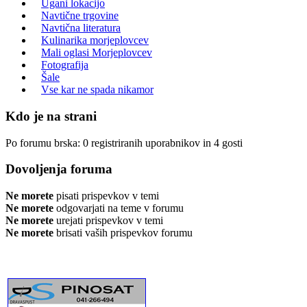
Ugani lokacijo
Navtične trgovine
Navtična literatura
Kulinarika morjeplovcev
Mali oglasi Morjeplovcev
Fotografija
Šale
Vse kar ne spada nikamor
Kdo je na strani
Po forumu brska: 0 registriranih uporabnikov in 4 gosti
Dovoljenja foruma
Ne morete
pisati prispevkov v temi
Ne morete
odgovarjati na teme v forumu
Ne morete
urejati prispevkov v temi
Ne morete
brisati vaših prispevkov forumu