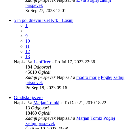
Zadnji prispevek
Napisal/-a
s57ra
Poglej zadnji
prispevek
Sr Sep 27, 2023 12:01
5 in pol dnevni izlet Krk - Losinj
1
…
9
10
11
12
13
Napisal/-a
1stofficer
» Po Jul 17, 2023 22:36
184
Odgovori
45610
Ogledi
Zadnji prispevek
Napisal/-a
modro morje
Poglej zadnji
prispevek
Po Sep 18, 2023 09:16
Gradiško jezero
Napisal/-a
Marjan Tomki
» To Dec 21, 2010 18:22
13
Odgovori
18460
Ogledi
Zadnji prispevek
Napisal/-a
Marjan Tomki
Poglej
zadnji prispevek
Če Avg 10, 2023 23:08