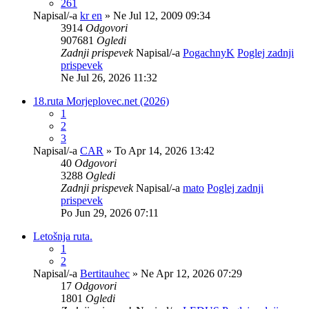
261
Napisal/-a
kr en
» Ne Jul 12, 2009 09:34
3914
Odgovori
907681
Ogledi
Zadnji prispevek
Napisal/-a
PogachnyK
Poglej zadnji
prispevek
Ne Jul 26, 2026 11:32
18.ruta Morjeplovec.net (2026)
1
2
3
Napisal/-a
CAR
» To Apr 14, 2026 13:42
40
Odgovori
3288
Ogledi
Zadnji prispevek
Napisal/-a
mato
Poglej zadnji
prispevek
Po Jun 29, 2026 07:11
Letošnja ruta.
1
2
Napisal/-a
Bertitauhec
» Ne Apr 12, 2026 07:29
17
Odgovori
1801
Ogledi