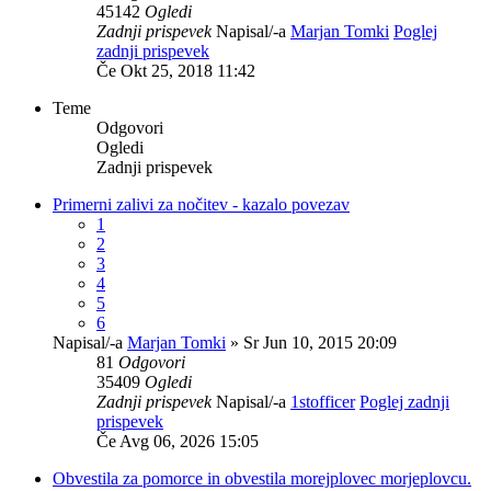
45142
Ogledi
Zadnji prispevek
Napisal/-a
Marjan Tomki
Poglej
zadnji prispevek
Če Okt 25, 2018 11:42
Teme
Odgovori
Ogledi
Zadnji prispevek
Primerni zalivi za nočitev - kazalo povezav
1
2
3
4
5
6
Napisal/-a
Marjan Tomki
» Sr Jun 10, 2015 20:09
81
Odgovori
35409
Ogledi
Zadnji prispevek
Napisal/-a
1stofficer
Poglej zadnji
prispevek
Če Avg 06, 2026 15:05
Obvestila za pomorce in obvestila morejplovec morjeplovcu.