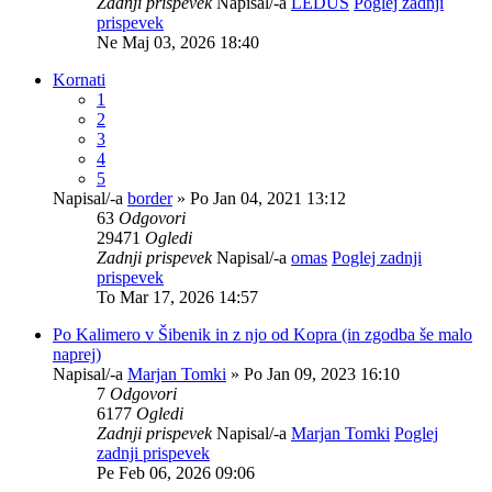
Zadnji prispevek
Napisal/-a
LEDUS
Poglej zadnji
prispevek
Ne Maj 03, 2026 18:40
Kornati
1
2
3
4
5
Napisal/-a
border
» Po Jan 04, 2021 13:12
63
Odgovori
29471
Ogledi
Zadnji prispevek
Napisal/-a
omas
Poglej zadnji
prispevek
To Mar 17, 2026 14:57
Po Kalimero v Šibenik in z njo od Kopra (in zgodba še malo
naprej)
Napisal/-a
Marjan Tomki
» Po Jan 09, 2023 16:10
7
Odgovori
6177
Ogledi
Zadnji prispevek
Napisal/-a
Marjan Tomki
Poglej
zadnji prispevek
Pe Feb 06, 2026 09:06