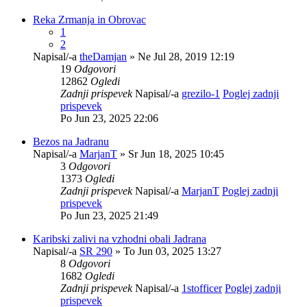
Reka Zrmanja in Obrovac
1
2
Napisal/-a
theDamjan
» Ne Jul 28, 2019 12:19
19
Odgovori
12862
Ogledi
Zadnji prispevek
Napisal/-a
grezilo-1
Poglej zadnji
prispevek
Po Jun 23, 2025 22:06
Bezos na Jadranu
Napisal/-a
MarjanT
» Sr Jun 18, 2025 10:45
3
Odgovori
1373
Ogledi
Zadnji prispevek
Napisal/-a
MarjanT
Poglej zadnji
prispevek
Po Jun 23, 2025 21:49
Karibski zalivi na vzhodni obali Jadrana
Napisal/-a
SR 290
» To Jun 03, 2025 13:27
8
Odgovori
1682
Ogledi
Zadnji prispevek
Napisal/-a
1stofficer
Poglej zadnji
prispevek