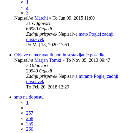
1
2
3
Napisal/-a
Marchi
» To Jun 09, 2015 11:00
31
Odgovori
66989
Ogledi
Zadnji prispevek
Napisal/-a
mato
Poglej zadnji
prispevek
Po Maj 18, 2020 13:51
Objave nameravanih poti in sestavljanje posadke
Napisal/-a
Marjan Tomki
» To Nov 05, 2013 09:47
2
Odgovori
20949
Ogledi
Zadnji prispevek
Napisal/-a
mirante
Poglej zadnji
prispevek
To Feb 20, 2018 12:29
smo na dopustu
1
…
257
258
259
260