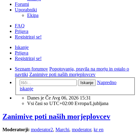
Forumi
Uporabniki
Ekipa
FAQ
Prijava
Registriraj se!
Iskanje
Prijava
Registriraj se!
Seznam forumov
Popotovanja, pravila na morju in ostalo o
navtiki
Zanimive poti naših morjeplovcev
Napredno
Iskanje
iskanje
Danes je Če Avg 06, 2026 15:31
Vsi časi so UTC+02:00 Evropa/Ljubljana
Zanimive poti naših morjeplovcev
Moderatorji:
moderator2
,
Marchi
,
moderator
,
kr en