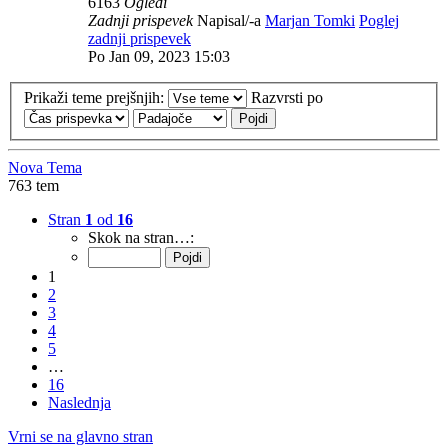
6163
Ogledi
Zadnji prispevek
Napisal/-a
Marjan Tomki
Poglej
zadnji prispevek
Po Jan 09, 2023 15:03
Prikaži teme prejšnjih:
Razvrsti po
Nova Tema
763 tem
Stran
1
od
16
Skok na stran…:
1
2
3
4
5
…
16
Naslednja
Vrni se na glavno stran