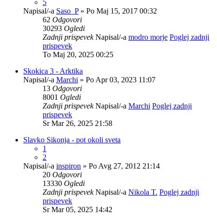
5
Napisal/-a
Saso_P
» Po Maj 15, 2017 00:32
62
Odgovori
30293
Ogledi
Zadnji prispevek
Napisal/-a
modro morje
Poglej zadnji
prispevek
To Maj 20, 2025 00:25
Skokica 3 - Arktika
Napisal/-a
Marchi
» Po Apr 03, 2023 11:07
13
Odgovori
8001
Ogledi
Zadnji prispevek
Napisal/-a
Marchi
Poglej zadnji
prispevek
Sr Mar 26, 2025 21:58
Slavko Sikonja - pot okoli sveta
1
2
Napisal/-a
inspiron
» Po Avg 27, 2012 21:14
20
Odgovori
13330
Ogledi
Zadnji prispevek
Napisal/-a
Nikola T.
Poglej zadnji
prispevek
Sr Mar 05, 2025 14:42