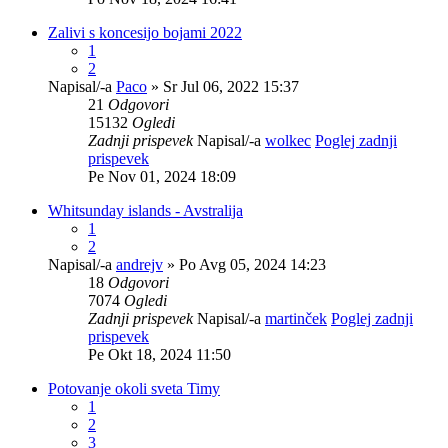
Zalivi s koncesijo bojami 2022
1
2
Napisal/-a
Paco
» Sr Jul 06, 2022 15:37
21
Odgovori
15132
Ogledi
Zadnji prispevek
Napisal/-a
wolkec
Poglej zadnji
prispevek
Pe Nov 01, 2024 18:09
Whitsunday islands - Avstralija
1
2
Napisal/-a
andrejv
» Po Avg 05, 2024 14:23
18
Odgovori
7074
Ogledi
Zadnji prispevek
Napisal/-a
martinček
Poglej zadnji
prispevek
Pe Okt 18, 2024 11:50
Potovanje okoli sveta Timy
1
2
3