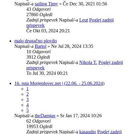
Napisal/-a
sailing Timy
» Če Dec 30, 2021 01:56
43
Odgovori
27860
Ogledi
Zadnji prispevek
Napisal/-a
Leut
Poglej zadnji
prispevek
Če Okt 03, 2024 20:21
malo drugačno plovilo
Napisal/-a
Bartol
» Ne Jul 28, 2024 13:35
10
Odgovori
3912
Ogledi
Zadnji prispevek
Napisal/-a
Nikola T.
Poglej zadnji
prispevek
To Jul 30, 2024 00:21
16. ruta Morjeplovec.net | (22.06. - 25.06.2024)
1
2
3
4
5
Napisal/-a
theDamjan
» Sr Jan 17, 2024 10:26
62
Odgovori
19953
Ogledi
Zadnji prispevek
Napisal/-a
kasaudio
Poglej zadnji