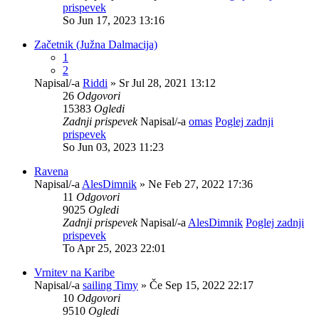
prispevek
So Jun 17, 2023 13:16
Začetnik (Južna Dalmacija)
1
2
Napisal/-a
Riddi
» Sr Jul 28, 2021 13:12
26
Odgovori
15383
Ogledi
Zadnji prispevek
Napisal/-a
omas
Poglej zadnji
prispevek
So Jun 03, 2023 11:23
Ravena
Napisal/-a
AlesDimnik
» Ne Feb 27, 2022 17:36
11
Odgovori
9025
Ogledi
Zadnji prispevek
Napisal/-a
AlesDimnik
Poglej zadnji
prispevek
To Apr 25, 2023 22:01
Vrnitev na Karibe
Napisal/-a
sailing Timy
» Če Sep 15, 2022 22:17
10
Odgovori
9510
Ogledi