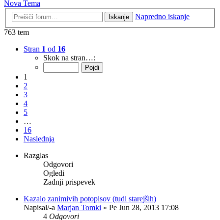
Nova Tema
Napredno iskanje
Iskanje
763 tem
Stran
1
od
16
Skok na stran…:
1
2
3
4
5
…
16
Naslednja
Razglas
Odgovori
Ogledi
Zadnji prispevek
Kazalo zanimivih potopisov (tudi starejših)
Napisal/-a
Marjan Tomki
» Pe Jun 28, 2013 17:08
4
Odgovori