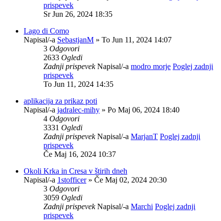
prispevek
Sr Jun 26, 2024 18:35
Lago di Como
Napisal/-a
SebastjanM
» To Jun 11, 2024 14:07
3
Odgovori
2633
Ogledi
Zadnji prispevek
Napisal/-a
modro morje
Poglej zadnji
prispevek
To Jun 11, 2024 14:35
aplikacija za prikaz poti
Napisal/-a
jadralec-mihy
» Po Maj 06, 2024 18:40
4
Odgovori
3331
Ogledi
Zadnji prispevek
Napisal/-a
MarjanT
Poglej zadnji
prispevek
Če Maj 16, 2024 10:37
Okoli Krka in Cresa v štirih dneh
Napisal/-a
1stofficer
» Če Maj 02, 2024 20:30
3
Odgovori
3059
Ogledi
Zadnji prispevek
Napisal/-a
Marchi
Poglej zadnji
prispevek