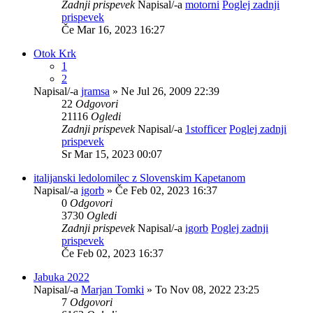
Zadnji prispevek
Napisal/-a
motorni
Poglej zadnji
prispevek
Če Mar 16, 2023 16:27
Otok Krk
1
2
Napisal/-a
jramsa
» Ne Jul 26, 2009 22:39
22
Odgovori
21116
Ogledi
Zadnji prispevek
Napisal/-a
1stofficer
Poglej zadnji
prispevek
Sr Mar 15, 2023 00:07
italijanski ledolomilec z Slovenskim Kapetanom
Napisal/-a
igorb
» Če Feb 02, 2023 16:37
0
Odgovori
3730
Ogledi
Zadnji prispevek
Napisal/-a
igorb
Poglej zadnji
prispevek
Če Feb 02, 2023 16:37
Jabuka 2022
Napisal/-a
Marjan Tomki
» To Nov 08, 2022 23:25
7
Odgovori