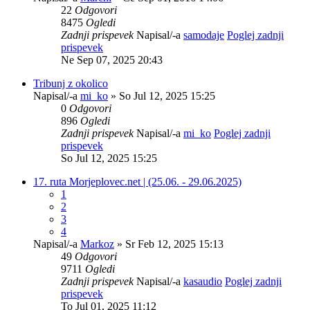
22
Odgovori
8475
Ogledi
Zadnji prispevek
Napisal/-a
samodaje
Poglej zadnji
prispevek
Ne Sep 07, 2025 20:43
Tribunj z okolico
Napisal/-a
mi_ko
» So Jul 12, 2025 15:25
0
Odgovori
896
Ogledi
Zadnji prispevek
Napisal/-a
mi_ko
Poglej zadnji
prispevek
So Jul 12, 2025 15:25
17. ruta Morjeplovec.net | (25.06. - 29.06.2025)
1
2
3
4
Napisal/-a
Markoz
» Sr Feb 12, 2025 15:13
49
Odgovori
9711
Ogledi
Zadnji prispevek
Napisal/-a
kasaudio
Poglej zadnji
prispevek
To Jul 01, 2025 11:12