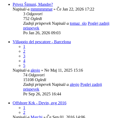
Privez Šimuni, Mandre?
Napisal/-a
mmmmmmat
» Če Jan 22, 2026 17:22
3
Odgovori
752
Ogledi
Zadnji prispevek
Napisal/-a
tomaz_slo
Poglej zadnji
prispevek
Po Jan 26, 2026 09:03
Villaggio del pescatore - Barcelona
1
2
3
4
5
Napisal/-a
alesjo
» Ne Maj 11, 2025 15:16
74
Odgovori
15108
Ogledi
Zadnji prispevek
Napisal/-a
alesjo
Poglej zadnji
prispevek
Pe Sep 26, 2025 16:44
Offshore Krk - Devin, avg 2016
1
2
Napisal/-a
Marchi
» Če Sep 01, 2016 14:06