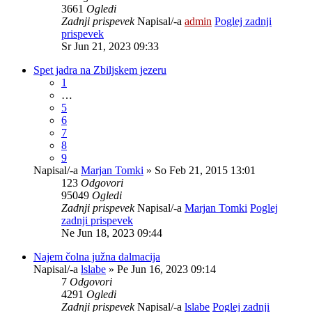
3661
Ogledi
Zadnji prispevek
Napisal/-a
admin
Poglej zadnji
prispevek
Sr Jun 21, 2023 09:33
Spet jadra na Zbiljskem jezeru
1
…
5
6
7
8
9
Napisal/-a
Marjan Tomki
» So Feb 21, 2015 13:01
123
Odgovori
95049
Ogledi
Zadnji prispevek
Napisal/-a
Marjan Tomki
Poglej
zadnji prispevek
Ne Jun 18, 2023 09:44
Najem čolna južna dalmacija
Napisal/-a
lslabe
» Pe Jun 16, 2023 09:14
7
Odgovori
4291
Ogledi
Zadnji prispevek
Napisal/-a
lslabe
Poglej zadnji