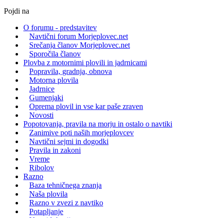
Pojdi na
O forumu - predstavitev
Navtični forum Morjeplovec.net
Srečanja članov Morjeplovec.net
Sporočila članov
Plovba z motornimi plovili in jadrnicami
Popravila, gradnja, obnova
Motorna plovila
Jadrnice
Gumenjaki
Oprema plovil in vse kar paše zraven
Novosti
Popotovanja, pravila na morju in ostalo o navtiki
Zanimive poti naših morjeplovcev
Navtični sejmi in dogodki
Pravila in zakoni
Vreme
Ribolov
Razno
Baza tehničnega znanja
Naša plovila
Razno v zvezi z navtiko
Potapljanje