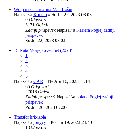
Wc-ji mestna marina Mali Lošinj
Napisal/-a
Kariera
» So Jul 22, 2023 08:03
0
Odgovori
3171
Ogledi
Zadnji prispevek
Napisal/-a
Kariera
Poglej zadnji
prispevek
So Jul 22, 2023 08:03
15.Ruta Morjeplovec.net (2023)
1
2
3
4
5
Napisal/-a
CAR
» Ne Apr 16, 2023 11:14
65
Odgovori
27016
Ogledi
Zadnji prispevek
Napisal/-a
polanc
Poglej zadnji
prispevek
Po Jun 26, 2023 07:00
Transfer krk-izola
Napisal/-a
jonyyy
» Po Jun 19, 2023 23:40
1
Odgovori