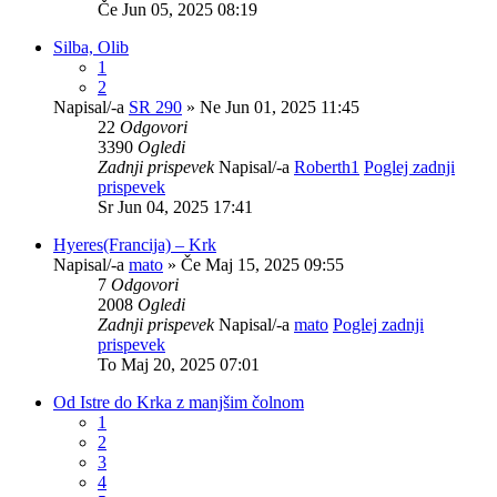
Če Jun 05, 2025 08:19
Silba, Olib
1
2
Napisal/-a
SR 290
» Ne Jun 01, 2025 11:45
22
Odgovori
3390
Ogledi
Zadnji prispevek
Napisal/-a
Roberth1
Poglej zadnji
prispevek
Sr Jun 04, 2025 17:41
Hyeres(Francija) – Krk
Napisal/-a
mato
» Če Maj 15, 2025 09:55
7
Odgovori
2008
Ogledi
Zadnji prispevek
Napisal/-a
mato
Poglej zadnji
prispevek
To Maj 20, 2025 07:01
Od Istre do Krka z manjšim čolnom
1
2
3
4