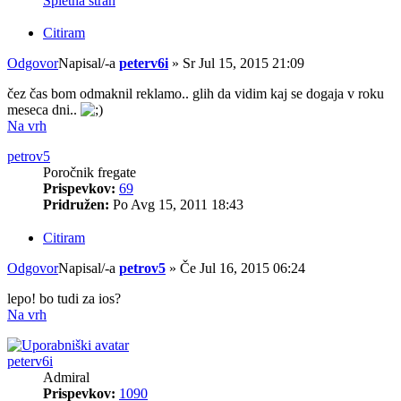
Spletna stran
Citiram
Odgovor
Napisal/-a
peterv6i
»
Sr Jul 15, 2015 21:09
čez čas bom odmaknil reklamo.. glih da vidim kaj se dogaja v roku
meseca dni..
Na vrh
petrov5
Poročnik fregate
Prispevkov:
69
Pridružen:
Po Avg 15, 2011 18:43
Citiram
Odgovor
Napisal/-a
petrov5
»
Če Jul 16, 2015 06:24
lepo! bo tudi za ios?
Na vrh
peterv6i
Admiral
Prispevkov:
1090