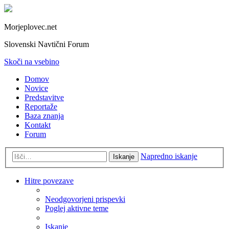
Morjeplovec.net
Slovenski Navtični Forum
Skoči na vsebino
Domov
Novice
Predstavitve
Reportaže
Baza znanja
Kontakt
Forum
Napredno iskanje
Iskanje
Hitre povezave
Neodgovorjeni prispevki
Poglej aktivne teme
Iskanje