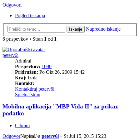
Odgovori
Pogled tiskanja
Napredno iskanje
Iskanje
6 prispevkov • Stran
1
od
1
peterv6i
Admiral
Prispevkov:
1090
Pridružen:
Po Okt 26, 2009 15:42
Kraj:
Izola
Kontakt:
Kontaktiraj peterv6i
Spletna stran
Mobilna aplikacija "MBP Vida II" za prikaz
podatko
Citiram
Odgovor
Napisal/-a
peterv6i
»
Sr Jul 15, 2015 15:23