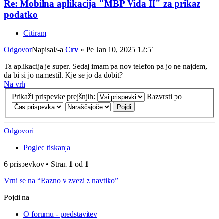
Re: Mobilna aplikacija "MBP Vida II" za prikaz
podatko
Citiram
Odgovor
Napisal/-a
Crv
»
Pe Jan 10, 2025 12:51
Ta aplikacija je super. Sedaj imam pa nov telefon pa jo ne najdem,
da bi si jo namestil. Kje se jo da dobit?
Na vrh
Prikaži prispevke prejšnjih:
Razvrsti po
Odgovori
Pogled tiskanja
6 prispevkov • Stran
1
od
1
Vrni se na “Razno v zvezi z navtiko”
Pojdi na
O forumu - predstavitev