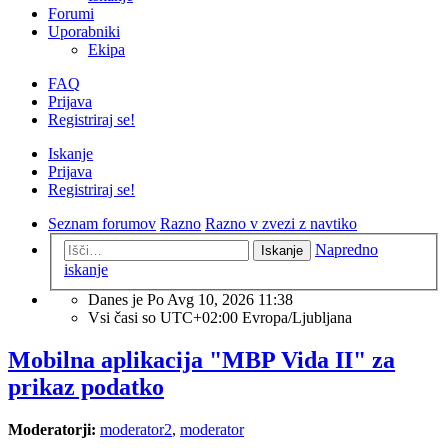
Forumi
Uporabniki
Ekipa
FAQ
Prijava
Registriraj se!
Iskanje
Prijava
Registriraj se!
Seznam forumov
Razno
Razno v zvezi z navtiko
Napredno
Iskanje
iskanje
Danes je Po Avg 10, 2026 11:38
Vsi časi so UTC+02:00 Evropa/Ljubljana
Mobilna aplikacija "MBP Vida II" za
prikaz podatko
Moderatorji:
moderator2
,
moderator