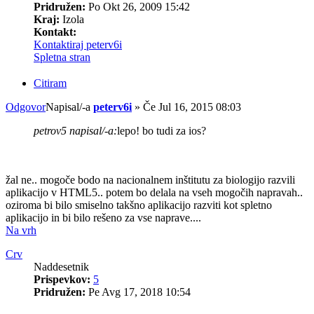
Pridružen:
Po Okt 26, 2009 15:42
Kraj:
Izola
Kontakt:
Kontaktiraj peterv6i
Spletna stran
Citiram
Odgovor
Napisal/-a
peterv6i
»
Če Jul 16, 2015 08:03
petrov5 napisal/-a:
lepo! bo tudi za ios?
žal ne.. mogoče bodo na nacionalnem inštitutu za biologijo razvili
aplikacijo v HTML5.. potem bo delala na vseh mogočih napravah..
oziroma bi bilo smiselno takšno aplikacijo razviti kot spletno
aplikacijo in bi bilo rešeno za vse naprave....
Na vrh
Crv
Naddesetnik
Prispevkov:
5
Pridružen:
Pe Avg 17, 2018 10:54