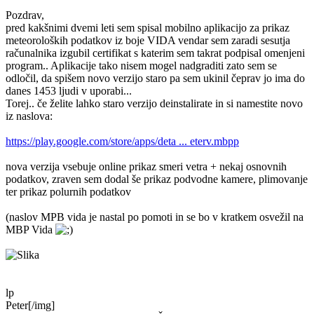
Pozdrav,
pred kakšnimi dvemi leti sem spisal mobilno aplikacijo za prikaz
meteoroloških podatkov iz boje VIDA vendar sem zaradi sesutja
računalnika izgubil certifikat s katerim sem takrat podpisal omenjeni
program.. Aplikacije tako nisem mogel nadgraditi zato sem se
odločil, da spišem novo verzijo staro pa sem ukinil čeprav jo ima do
danes 1453 ljudi v uporabi...
Torej.. če želite lahko staro verzijo deinstalirate in si namestite novo
iz naslova:
https://play.google.com/store/apps/deta ... eterv.mbpp
nova verzija vsebuje online prikaz smeri vetra + nekaj osnovnih
podatkov, zraven sem dodal še prikaz podvodne kamere, plimovanje
ter prikaz polurnih podatkov
(naslov MPB vida je nastal po pomoti in se bo v kratkem osvežil na
MBP Vida
lp
Peter[/img]