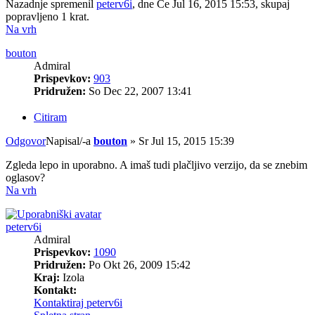
Nazadnje spremenil
peterv6i
, dne Če Jul 16, 2015 15:53, skupaj
popravljeno 1 krat.
Na vrh
bouton
Admiral
Prispevkov:
903
Pridružen:
So Dec 22, 2007 13:41
Citiram
Odgovor
Napisal/-a
bouton
»
Sr Jul 15, 2015 15:39
Zgleda lepo in uporabno. A imaš tudi plačljivo verzijo, da se znebim
oglasov?
Na vrh
peterv6i
Admiral
Prispevkov:
1090
Pridružen:
Po Okt 26, 2009 15:42
Kraj:
Izola
Kontakt:
Kontaktiraj peterv6i