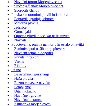
Navtični forum Morjeplovec.net
Srečanja članov Morjeplovec.net
Sporočila članov
Plovba z motornimi plovili in jadrnicami
Popravila, gradnja, obnova
Motorna plovila
Jadrnice
Gumenjaki
Oprema plovil in vse kar paše zraven
Novosti
Popotovanja, pravila na morju in ostalo o navtiki
Zanimive poti naših morjeplovcev
Navtični sejmi in dogodki
Pravila in zakoni
Vreme
Ribolov
Razno
Baza tehničnega znanja
Naša plovila
Razno v zvezi z navtiko
Potapljanje
Ugani lokacijo
Navtične trgovine
Navtična literatura
Kulinarika morjeplovcev