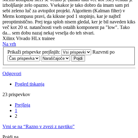
izboljšanje zelo opazno. Vsekakor je tako dobro da imam sam pri
sebi zeleno luč za avtopilot projekt. Algoritem (Kalman filter) v
Mems kompasu pravi, da kiksne pod 1 stopinjo, kar je najbrž
preoptimistično. Prej tega sploh nisem gledal, ker je bil naveden kiks
več kot 20 st. natančnosti vseh ostalih komponent pa "low". Tako
da... sem dobu nazaj nekaj veselja do teh stvari.
Xilinx Vivado HLx trainee
Na vrh
Prikaži prispevke prejšnjih:
Razvrsti po
Odgovori
Pogled tiskanja
23 prispevkov
Prejšnja
1
2
Vrni se na “Razno v zvezi z navtiko”
Pojdi na