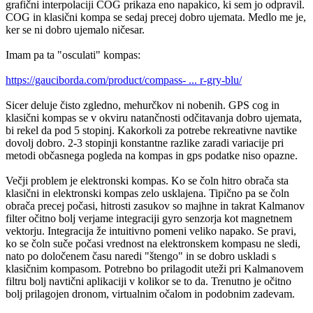
grafični interpolaciji COG prikaza eno napakico, ki sem jo odpravil.
COG in klasični kompa se sedaj precej dobro ujemata. Medlo me je,
ker se ni dobro ujemalo ničesar.
Imam pa ta "osculati" kompas:
https://gauciborda.com/product/compass- ... r-gry-blu/
Sicer deluje čisto zgledno, mehurčkov ni nobenih. GPS cog in
klasični kompas se v okviru natančnosti odčitavanja dobro ujemata,
bi rekel da pod 5 stopinj. Kakorkoli za potrebe rekreativne navtike
dovolj dobro. 2-3 stopinji konstantne razlike zaradi variacije pri
metodi občasnega pogleda na kompas in gps podatke niso opazne.
Večji problem je elektronski kompas. Ko se čoln hitro obrača sta
klasični in elektronski kompas zelo usklajena. Tipično pa se čoln
obrača precej počasi, hitrosti zasukov so majhne in takrat Kalmanov
filter očitno bolj verjame integraciji gyro senzorja kot magnetnem
vektorju. Integracija že intuitivno pomeni veliko napako. Se pravi,
ko se čoln suče počasi vrednost na elektronskem kompasu ne sledi,
nato po določenem času naredi "štengo" in se dobro uskladi s
klasičnim kompasom. Potrebno bo prilagodit uteži pri Kalmanovem
filtru bolj navtični aplikaciji v kolikor se to da. Trenutno je očitno
bolj prilagojen dronom, virtualnim očalom in podobnim zadevam.