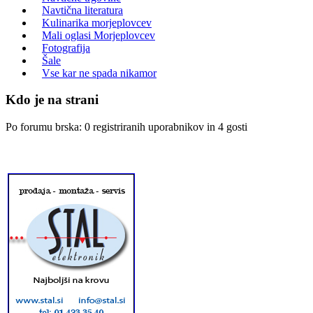
Navtična literatura
Kulinarika morjeplovcev
Mali oglasi Morjeplovcev
Fotografija
Šale
Vse kar ne spada nikamor
Kdo je na strani
Po forumu brska: 0 registriranih uporabnikov in 4 gosti