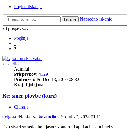
Pogled tiskanja
Napredno iskanje
Iskanje
23 prispevkov
Prejšnja
1
2
kasaudio
Admiral
Prispevkov:
4129
Pridružen:
Po Dec 13, 2010 08:32
Kraj:
Ljubljana
Re: smer plovbe (kurz)
Citiram
Odgovor
Napisal/-a
kasaudio
»
So Jul 27, 2024 01:11
Evo stvari so sedaj bolj jasne; v android aplikaciji sem imel v