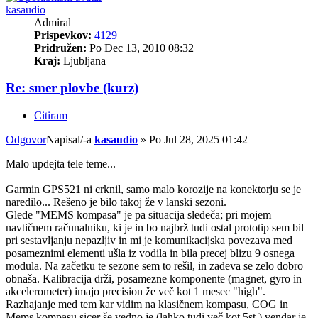
kasaudio
Admiral
Prispevkov:
4129
Pridružen:
Po Dec 13, 2010 08:32
Kraj:
Ljubljana
Re: smer plovbe (kurz)
Citiram
Odgovor
Napisal/-a
kasaudio
»
Po Jul 28, 2025 01:42
Malo updejta tele teme...
Garmin GPS521 ni crknil, samo malo korozije na konektorju se je
naredilo... Rešeno je bilo takoj že v lanski sezoni.
Glede "MEMS kompasa" je pa situacija sledeča; pri mojem
navtičnem računalniku, ki je in bo najbrž tudi ostal prototip sem bil
pri sestavljanju nepazljiv in mi je komunikacijska povezava med
posameznimi elementi ušla iz vodila in bila precej blizu 9 osnega
modula. Na začetku te sezone sem to rešil, in zadeva se zelo dobro
obnaša. Kalibracija drži, posamezne komponente (magnet, gyro in
akcelerometer) imajo precision že več kot 1 mesec "high".
Razhajanje med tem kar vidim na klasičnem kompasu, COG in
Mems kompasu sicer še vedno je (lahko tudi več kot 5st.) vendar je