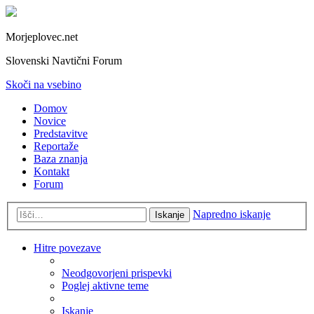
Morjeplovec.net
Slovenski Navtični Forum
Skoči na vsebino
Domov
Novice
Predstavitve
Reportaže
Baza znanja
Kontakt
Forum
Napredno iskanje
Iskanje
Hitre povezave
Neodgovorjeni prispevki
Poglej aktivne teme
Iskanje