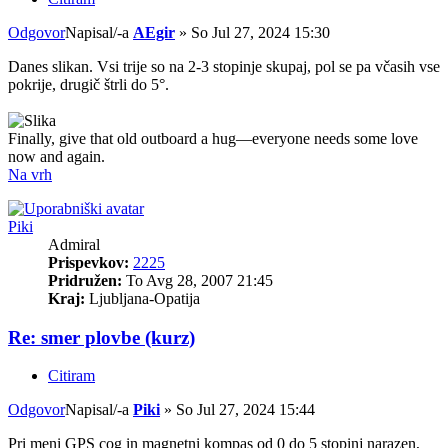
Odgovor
Napisal/-a
AEgir
»
So Jul 27, 2024 15:30
Danes slikan. Vsi trije so na 2-3 stopinje skupaj, pol se pa včasih vse
pokrije, drugič štrli do 5°.
Finally, give that old outboard a hug—everyone needs some love
now and again.
Na vrh
Piki
Admiral
Prispevkov:
2225
Pridružen:
To Avg 28, 2007 21:45
Kraj:
Ljubljana-Opatija
Re: smer plovbe (kurz)
Citiram
Odgovor
Napisal/-a
Piki
»
So Jul 27, 2024 15:44
Pri meni GPS cog in magnetni kompas od 0 do 5 stopinj narazen,