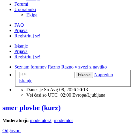
Forumi
Uporabniki
Ekipa
FAQ
Prijava
Registriraj se!
Iskanje
Prijava
Registriraj se!
Seznam forumov
Razno
Razno v zvezi z navtiko
Napredno
Iskanje
iskanje
Danes je So Avg 08, 2026 20:13
Vsi časi so UTC+02:00 Evropa/Ljubljana
smer plovbe (kurz)
Moderatorji:
moderator2
,
moderator
Odgovori