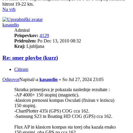
hitrost 19-22 kts.
Na vrh
kasaudio
Admiral
Prispevkov:
4129
Pridružen:
Po Dec 13, 2010 08:32
Kraj:
Ljubljana
Re: smer plovbe (kurz)
Citiram
Odgovor
Napisal/-a
kasaudio
»
So Jul 27, 2024 23:05
Skratka primerjava je pokazala naslednje rezultate :
-AP 4000+ 150 stopinj (magnetic).
-klasicen prenosni kompas Osculati (fixiran v leziscu)
150 stopinj.
-ChartPlotter 435i (GPS) COG cca 162.
-Samsung S23 in Boating HD COG (GPS) cca 162.
Flux AP in klasicen kompas sta torej oba kazala enako
150 stopinj, oba GPS pa cca 162.