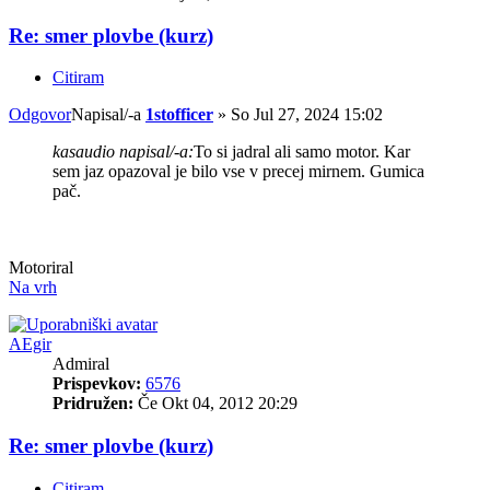
Re: smer plovbe (kurz)
Citiram
Odgovor
Napisal/-a
1stofficer
»
So Jul 27, 2024 15:02
kasaudio napisal/-a:
To si jadral ali samo motor. Kar
sem jaz opazoval je bilo vse v precej mirnem. Gumica
pač.
Motoriral
Na vrh
AEgir
Admiral
Prispevkov:
6576
Pridružen:
Če Okt 04, 2012 20:29
Re: smer plovbe (kurz)
Citiram