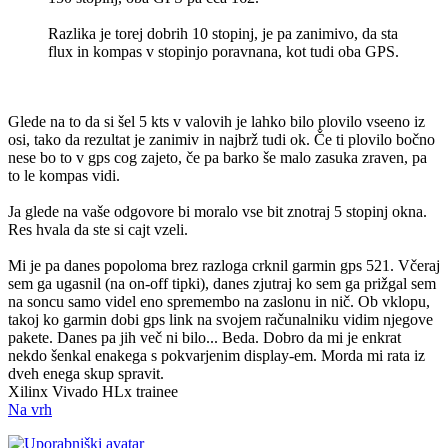
Razlika je torej dobrih 10 stopinj, je pa zanimivo, da sta
flux in kompas v stopinjo poravnana, kot tudi oba GPS.
Glede na to da si šel 5 kts v valovih je lahko bilo plovilo vseeno iz
osi, tako da rezultat je zanimiv in najbrž tudi ok. Če ti plovilo bočno
nese bo to v gps cog zajeto, če pa barko še malo zasuka zraven, pa
to le kompas vidi.
Ja glede na vaše odgovore bi moralo vse bit znotraj 5 stopinj okna.
Res hvala da ste si cajt vzeli.
Mi je pa danes popoloma brez razloga crknil garmin gps 521. Včeraj
sem ga ugasnil (na on-off tipki), danes zjutraj ko sem ga prižgal sem
na soncu samo videl eno spremembo na zaslonu in nič. Ob vklopu,
takoj ko garmin dobi gps link na svojem računalniku vidim njegove
pakete. Danes pa jih več ni bilo... Beda. Dobro da mi je enkrat
nekdo šenkal enakega s pokvarjenim display-em. Morda mi rata iz
dveh enega skup spravit.
Xilinx Vivado HLx trainee
Na vrh