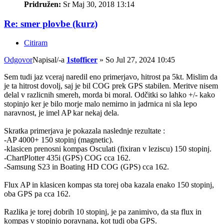
Pridružen:
Sr Maj 30, 2018 13:14
Re: smer plovbe (kurz)
Citiram
Odgovor
Napisal/-a
1stofficer
»
So Jul 27, 2024 10:45
Sem tudi jaz vceraj naredil eno primerjavo, hitrost pa 5kt. Mislim da
je ta hitrost dovolj, saj je bil COG prek GPS stabilen. Meritve nisem
delal v razlicnih smereh, morda bi moral. Odčitki so lahko +/- kako
stopinjo ker je bilo morje malo nemirno in jadrnica ni sla lepo
naravnost, je imel AP kar nekaj dela.
Skratka primerjava je pokazala naslednje rezultate :
-AP 4000+ 150 stopinj (magnetic).
-klasicen prenosni kompas Osculati (fixiran v leziscu) 150 stopinj.
-ChartPlotter 435i (GPS) COG cca 162.
-Samsung S23 in Boating HD COG (GPS) cca 162.
Flux AP in klasicen kompas sta torej oba kazala enako 150 stopinj,
oba GPS pa cca 162.
Razlika je torej dobrih 10 stopinj, je pa zanimivo, da sta flux in
kompas v stopinjo poravnana, kot tudi oba GPS.