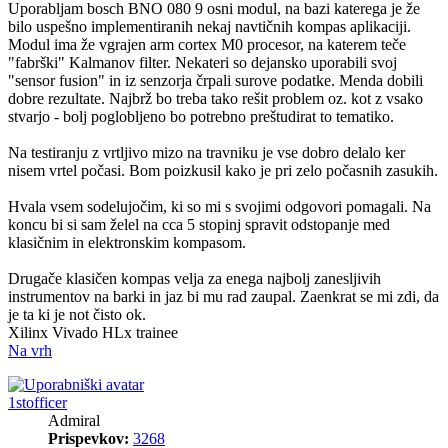
Uporabljam bosch BNO 080 9 osni modul, na bazi katerega je že
bilo uspešno implementiranih nekaj navtičnih kompas aplikaciji.
Modul ima že vgrajen arm cortex M0 procesor, na katerem teče
"fabrški" Kalmanov filter. Nekateri so dejansko uporabili svoj
"sensor fusion" in iz senzorja črpali surove podatke. Menda dobili
dobre rezultate. Najbrž bo treba tako rešit problem oz. kot z vsako
stvarjo - bolj poglobljeno bo potrebno preštudirat to tematiko.
Na testiranju z vrtljivo mizo na travniku je vse dobro delalo ker
nisem vrtel počasi. Bom poizkusil kako je pri zelo počasnih zasukih.
Hvala vsem sodelujočim, ki so mi s svojimi odgovori pomagali. Na
koncu bi si sam želel na cca 5 stopinj spravit odstopanje med
klasičnim in elektronskim kompasom.
Drugače klasičen kompas velja za enega najbolj zanesljivih
instrumentov na barki in jaz bi mu rad zaupal. Zaenkrat se mi zdi, da
je ta ki je not čisto ok.
Xilinx Vivado HLx trainee
Na vrh
1stofficer
Admiral
Prispevkov:
3268