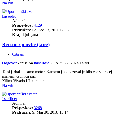
Na vrh
kasaudio
Admiral
Prispevkov:
4129
Pridružen:
Po Dec 13, 2010 08:32
Kraj:
Ljubljana
Re: smer plovbe (kurz)
Citiram
Odgovor
Napisal/-a
kasaudio
»
So Jul 27, 2024 14:48
To si jadral ali samo motor. Kar sem jaz opazoval je bilo vse v precej
mirnem. Gumica pač.
Xilinx Vivado HLx trainee
Na vrh
1stofficer
Admiral
Prispevkov:
3268
Pridružen:
Sr Maj 30, 2018 13:14