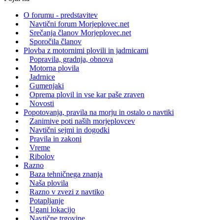
O forumu - predstavitev
Navtični forum Morjeplovec.net
Srečanja članov Morjeplovec.net
Sporočila članov
Plovba z motornimi plovili in jadrnicami
Popravila, gradnja, obnova
Motorna plovila
Jadrnice
Gumenjaki
Oprema plovil in vse kar paše zraven
Novosti
Popotovanja, pravila na morju in ostalo o navtiki
Zanimive poti naših morjeplovcev
Navtični sejmi in dogodki
Pravila in zakoni
Vreme
Ribolov
Razno
Baza tehničnega znanja
Naša plovila
Razno v zvezi z navtiko
Potapljanje
Ugani lokacijo
Navtične trgovine