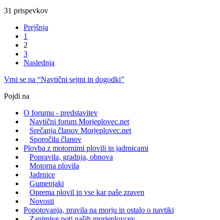
31 prispevkov
Prejšnja
1
2
3
Naslednja
Vrni se na “Navtični sejmi in dogodki”
Pojdi na
O forumu - predstavitev
Navtični forum Morjeplovec.net
Srečanja članov Morjeplovec.net
Sporočila članov
Plovba z motornimi plovili in jadrnicami
Popravila, gradnja, obnova
Motorna plovila
Jadrnice
Gumenjaki
Oprema plovil in vse kar paše zraven
Novosti
Popotovanja, pravila na morju in ostalo o navtiki
Zanimive poti naših morjeplovcev