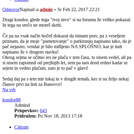
Odgovor
Napisal/-a
admin
»
Sr Feb 22, 2017 22:21
Dragi kondor, glede tega "tvoj nivo" si na forumu že veliko pokazal.
In tega na srečo ne moreš skriti.
Če pa na vsak način hočeš dokazat da nimam prav, pa z veseljem
priznam, da je moje "pametovanje" o parkiranju napisano tako, da je
pač nejasno, vendar je bilo mišljeno NA SPLOŠNO, kar je tudi
napisano že v drugem stavku!
Okrog sejma se očitno res ne plača v tem času, to nisem vedel, ali pa
si nisem zapomnil od prejšnjih let, sem pa tam dosti redno kadar ni
sejem in vedno plačam, zato je to pač v glavi!
Sedaj daj pa s tem mir tukaj in v drugih temah, ker si na željo nekaj
članov prvi na listi za Banovce!
Na vrh
kondor88
Admiral
Prispevkov:
643
Pridružen:
Po Nov 18, 2013 17:18
Citiram