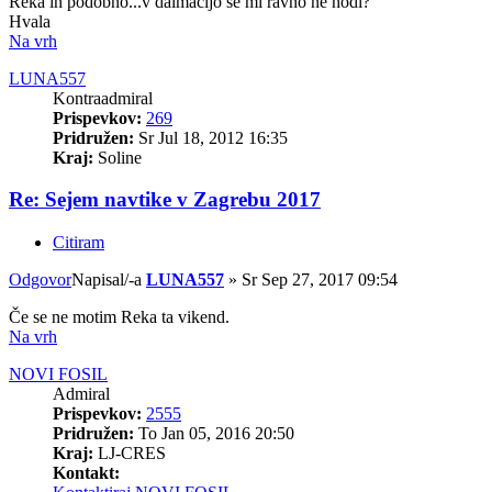
Reka in podobno...v dalmacijo se mi ravno ne hodi?
Hvala
Na vrh
LUNA557
Kontraadmiral
Prispevkov:
269
Pridružen:
Sr Jul 18, 2012 16:35
Kraj:
Soline
Re: Sejem navtike v Zagrebu 2017
Citiram
Odgovor
Napisal/-a
LUNA557
»
Sr Sep 27, 2017 09:54
Če se ne motim Reka ta vikend.
Na vrh
NOVI FOSIL
Admiral
Prispevkov:
2555
Pridružen:
To Jan 05, 2016 20:50
Kraj:
LJ-CRES
Kontakt: