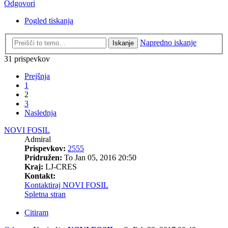
Odgovori
Pogled tiskanja
Napredno iskanje
Iskanje
31 prispevkov
Prejšnja
1
2
3
Naslednja
NOVI FOSIL
Admiral
Prispevkov:
2555
Pridružen:
To Jan 05, 2016 20:50
Kraj:
LJ-CRES
Kontakt:
Kontaktiraj NOVI FOSIL
Spletna stran
Citiram