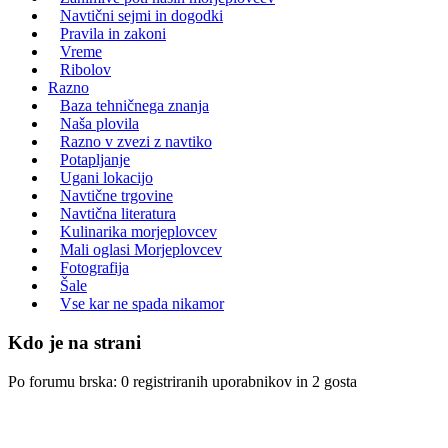
Navtični sejmi in dogodki
Pravila in zakoni
Vreme
Ribolov
Razno
Baza tehničnega znanja
Naša plovila
Razno v zvezi z navtiko
Potapljanje
Ugani lokacijo
Navtične trgovine
Navtična literatura
Kulinarika morjeplovcev
Mali oglasi Morjeplovcev
Fotografija
Šale
Vse kar ne spada nikamor
Kdo je na strani
Po forumu brska: 0 registriranih uporabnikov in 2 gosta