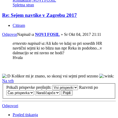
Kontaktiraj NOVI FOSIL
Spletna stran
Re: Sejem navtike v Zagrebu 2017
Citiram
Odgovor
Napisal/-a
NOVI FOSIL
»
Sr Okt 04, 2017 21:11
erneesto napisal/-a:
Ali kdo ve kdaj so pri sosedih HR
navtični sejmi ki so blizu nas npr Reka in podobno...v
dalmacijo se mi ravno ne hodi?
Hvala
Kolikor mi je znano, so skoraj vsi sejmi pred sezono
Na vrh
Prikaži prispevke prejšnjih:
Razvrsti po
Odgovori
Pogled tiskanja