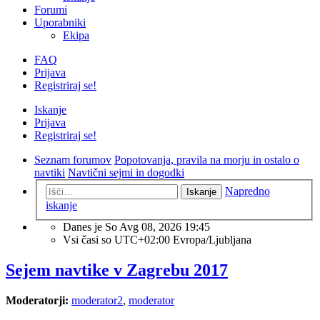
Forumi
Uporabniki
Ekipa
FAQ
Prijava
Registriraj se!
Iskanje
Prijava
Registriraj se!
Seznam forumov
Popotovanja, pravila na morju in ostalo o
navtiki
Navtični sejmi in dogodki
Napredno
Iskanje
iskanje
Danes je So Avg 08, 2026 19:45
Vsi časi so UTC+02:00 Evropa/Ljubljana
Sejem navtike v Zagrebu 2017
Moderatorji:
moderator2
,
moderator