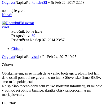
Odgovor
Napisal/-a
kondor88
»
Sr Feb 22, 2017 22:53
no torej le gre...
Na vrh
visol
Poročnik bojne ladje
Prispevkov:
89
Pridružen:
Ne Sep 07, 2014 23:57
Citiram
Odgovor
Napisal/-a
visol
»
Pe Feb 24, 2017 19:25
Zdravo
Obiskal sejem, in se mi zdi da je veliko bogatejši z plovili kot lani,
da o ostali ponudbi ne govorimo no tudi z Slovensko firmo BBS+,
smo malo poklepetali.
Na splošno rečeno dobil sem veliko koristnih informacij, ki mi bojo
v pomoč pri obnovi barčice, skratka obisk priporočam vsem
morjeplovcem.
LP; Iztok