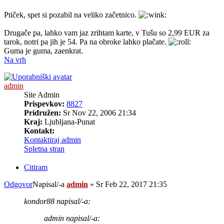
Ptiček, spet si pozabil na veliko začetnico.
Drugače pa, lahko vam jaz zrihtam karte, v Tušu so 2,99 EUR za
tarok, notri pa jih je 54. Pa na obroke lahko plačate.
Guma je guma, zaenkrat.
Na vrh
admin
Site Admin
Prispevkov:
8827
Pridružen:
Sr Nov 22, 2006 21:34
Kraj:
Ljubljana-Punat
Kontakt:
Kontaktiraj admin
Spletna stran
Citiram
Odgovor
Napisal/-a
admin
»
Sr Feb 22, 2017 21:35
kondor88 napisal/-a:
admin napisal/-a: