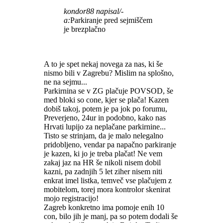
kondor88 napisal/-
a:
Parkiranje pred sejmiščem
je brezplačno
A to je spet nekaj novega za nas, ki še
nismo bili v Zagrebu? Mislim na splošno,
ne na sejmu...
Parkirnina se v ZG plačuje POVSOD, še
med bloki so cone, kjer se plača! Kazen
dobiš takoj, potem je pa jok po forumu,
Preverjeno, 24ur in podobno, kako nas
Hrvati lupijo za neplačane parkirnine...
Tisto se strinjam, da je malo nelegalno
pridobljeno, vendar pa napačno parkiranje
je kazen, ki jo je treba plačat! Ne vem
zakaj jaz na HR še nikoli nisem dobil
kazni, pa zadnjih 5 let ziher nisem niti
enkrat imel listka, temveč vse plačujem z
mobitelom, torej mora kontrolor skenirat
mojo registracijo!
Zagreb konkretno ima pomoje enih 10
con, bilo jih je manj, pa so potem dodali še