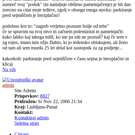
namreč tvoj "poduk" (in nadaljnje obširno pametnjačenje) je bil dan
izrecno na citat moje trditve, zgolj v obsegu enega stavka: parkiranje
pred sejmiščem je brezplačno!
podobno kot to: "zagreb verjetno poznam bolje od tebe"
če se spravim na tvoj nivo in začnem polemizirat in pametnjačit:
kako lahko kaj takega trdiš, ko me pa niti ne poznaš? kaj če sem v
zg rojen, imam tam ožjo žlahto, ki jo tedensko obiskujem, ali ženo
od tam ali sem morda 25 let delal kot zastopnik za zg podjetje...
kakorkoli: parkiranje pred sejmiščem v času sejma je brezplačno in
klicaj
Na vrh
admin
Site Admin
Prispevkov:
8827
Pridružen:
Sr Nov 22, 2006 21:34
Kraj:
Ljubljana-Punat
Kontakt:
Kontaktiraj admin
Spletna stran
Citiram