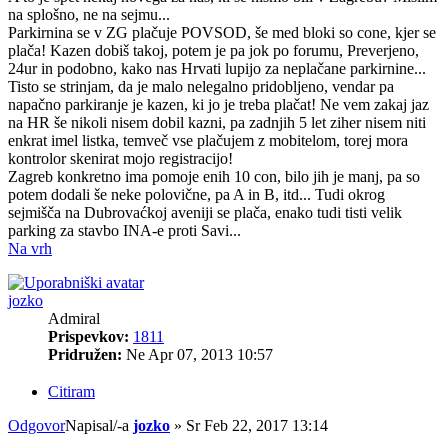
na splošno, ne na sejmu...
Parkirnina se v ZG plačuje POVSOD, še med bloki so cone, kjer se
plača! Kazen dobiš takoj, potem je pa jok po forumu, Preverjeno,
24ur in podobno, kako nas Hrvati lupijo za neplačane parkirnine...
Tisto se strinjam, da je malo nelegalno pridobljeno, vendar pa
napačno parkiranje je kazen, ki jo je treba plačat! Ne vem zakaj jaz
na HR še nikoli nisem dobil kazni, pa zadnjih 5 let ziher nisem niti
enkrat imel listka, temveč vse plačujem z mobitelom, torej mora
kontrolor skenirat mojo registracijo!
Zagreb konkretno ima pomoje enih 10 con, bilo jih je manj, pa so
potem dodali še neke polovične, pa A in B, itd... Tudi okrog
sejmišča na Dubrovaćkoj aveniji se plača, enako tudi tisti velik
parking za stavbo INA-e proti Savi...
Na vrh
jozko
Admiral
Prispevkov:
1811
Pridružen:
Ne Apr 07, 2013 10:57
Citiram
Odgovor
Napisal/-a
jozko
»
Sr Feb 22, 2017 13:14