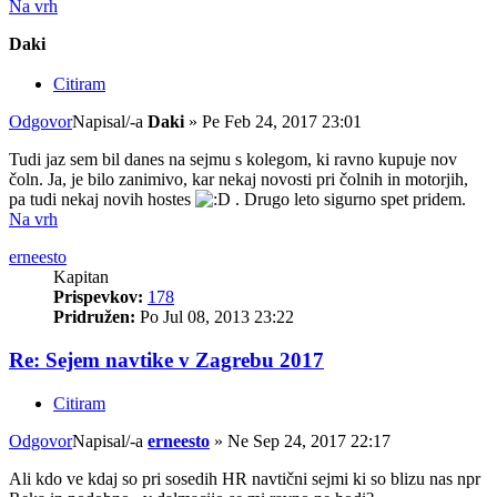
Na vrh
Daki
Citiram
Odgovor
Napisal/-a
Daki
»
Pe Feb 24, 2017 23:01
Tudi jaz sem bil danes na sejmu s kolegom, ki ravno kupuje nov
čoln. Ja, je bilo zanimivo, kar nekaj novosti pri čolnih in motorjih,
pa tudi nekaj novih hostes
. Drugo leto sigurno spet pridem.
Na vrh
erneesto
Kapitan
Prispevkov:
178
Pridružen:
Po Jul 08, 2013 23:22
Re: Sejem navtike v Zagrebu 2017
Citiram
Odgovor
Napisal/-a
erneesto
»
Ne Sep 24, 2017 22:17
Ali kdo ve kdaj so pri sosedih HR navtični sejmi ki so blizu nas npr