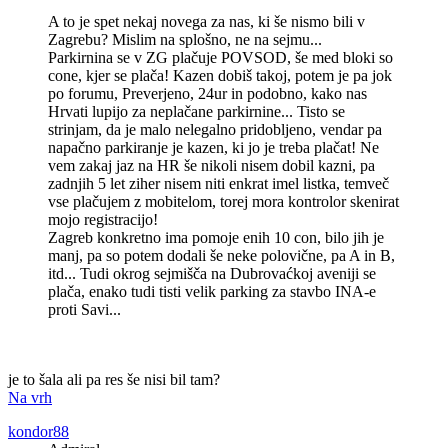
A to je spet nekaj novega za nas, ki še nismo bili v
Zagrebu? Mislim na splošno, ne na sejmu...
Parkirnina se v ZG plačuje POVSOD, še med bloki so
cone, kjer se plača! Kazen dobiš takoj, potem je pa jok
po forumu, Preverjeno, 24ur in podobno, kako nas
Hrvati lupijo za neplačane parkirnine... Tisto se
strinjam, da je malo nelegalno pridobljeno, vendar pa
napačno parkiranje je kazen, ki jo je treba plačat! Ne
vem zakaj jaz na HR še nikoli nisem dobil kazni, pa
zadnjih 5 let ziher nisem niti enkrat imel listka, temveč
vse plačujem z mobitelom, torej mora kontrolor skenirat
mojo registracijo!
Zagreb konkretno ima pomoje enih 10 con, bilo jih je
manj, pa so potem dodali še neke polovične, pa A in B,
itd... Tudi okrog sejmišča na Dubrovaćkoj aveniji se
plača, enako tudi tisti velik parking za stavbo INA-e
proti Savi...
je to šala ali pa res še nisi bil tam?
Na vrh
kondor88