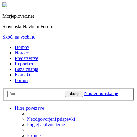
Morjeplovec.net
Slovenski Navtični Forum
Skoči na vsebino
Domov
Novice
Predstavitve
Reportaže
Baza znanja
Kontakt
Forum
Napredno iskanje
Iskanje
Hitre povezave
Neodgovorjeni prispevki
Poglej aktivne teme
Iskanje