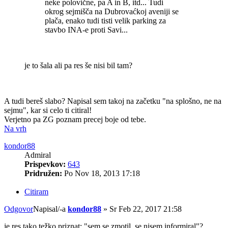
neke polovične, pa A in B, itd... Tudi
okrog sejmišča na Dubrovaćkoj aveniji se
plača, enako tudi tisti velik parking za
stavbo INA-e proti Savi...
je to šala ali pa res še nisi bil tam?
A tudi bereš slabo? Napisal sem takoj na začetku "na splošno, ne na
sejmu", kar si celo ti citiral!
Verjetno pa ZG poznam precej boje od tebe.
Na vrh
kondor88
Admiral
Prispevkov:
643
Pridružen:
Po Nov 18, 2013 17:18
Citiram
Odgovor
Napisal/-a
kondor88
»
Sr Feb 22, 2017 21:58
je res tako težko priznat: "sem se zmotil, se nisem informiral"?