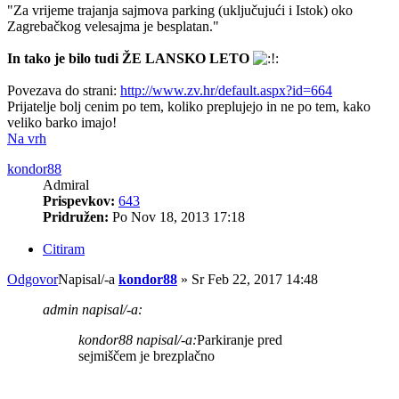
"Za vrijeme trajanja sajmova parking (uključujući i Istok) oko
Zagrebačkog velesajma je besplatan."
In tako je bilo tudi ŽE LANSKO LETO
Povezava do strani:
http://www.zv.hr/default.aspx?id=664
Prijatelje bolj cenim po tem, koliko preplujejo in ne po tem, kako
veliko barko imajo!
Na vrh
kondor88
Admiral
Prispevkov:
643
Pridružen:
Po Nov 18, 2013 17:18
Citiram
Odgovor
Napisal/-a
kondor88
»
Sr Feb 22, 2017 14:48
admin napisal/-a:
kondor88 napisal/-a:
Parkiranje pred
sejmiščem je brezplačno