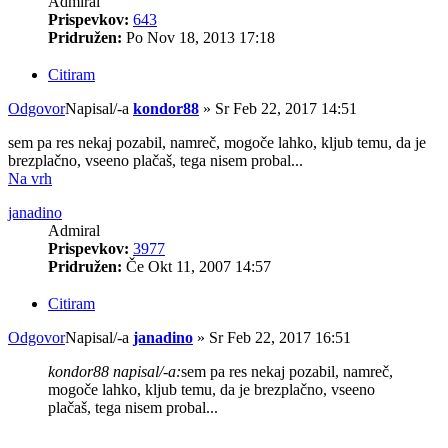
Admiral
Prispevkov:
643
Pridružen:
Po Nov 18, 2013 17:18
Citiram
Odgovor
Napisal/-a
kondor88
»
Sr Feb 22, 2017 14:51
sem pa res nekaj pozabil, namreč, mogoče lahko, kljub temu, da je
brezplačno, vseeno plačaš, tega nisem probal...
Na vrh
janadino
Admiral
Prispevkov:
3977
Pridružen:
Če Okt 11, 2007 14:57
Citiram
Odgovor
Napisal/-a
janadino
»
Sr Feb 22, 2017 16:51
kondor88 napisal/-a:
sem pa res nekaj pozabil, namreč,
mogoče lahko, kljub temu, da je brezplačno, vseeno
plačaš, tega nisem probal...