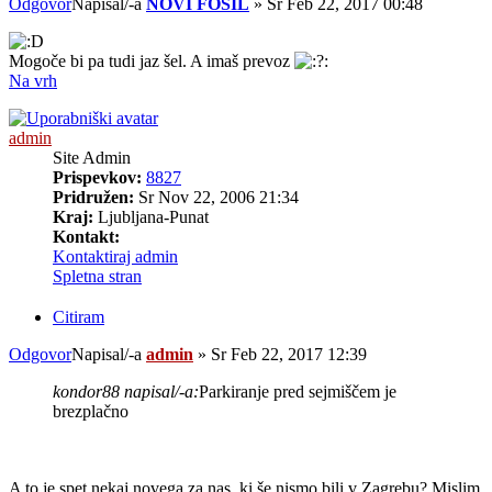
Odgovor
Napisal/-a
NOVI FOSIL
»
Sr Feb 22, 2017 00:48
Mogoče bi pa tudi jaz šel. A imaš prevoz
Na vrh
admin
Site Admin
Prispevkov:
8827
Pridružen:
Sr Nov 22, 2006 21:34
Kraj:
Ljubljana-Punat
Kontakt:
Kontaktiraj admin
Spletna stran
Citiram
Odgovor
Napisal/-a
admin
»
Sr Feb 22, 2017 12:39
kondor88 napisal/-a:
Parkiranje pred sejmiščem je
brezplačno
A to je spet nekaj novega za nas, ki še nismo bili v Zagrebu? Mislim