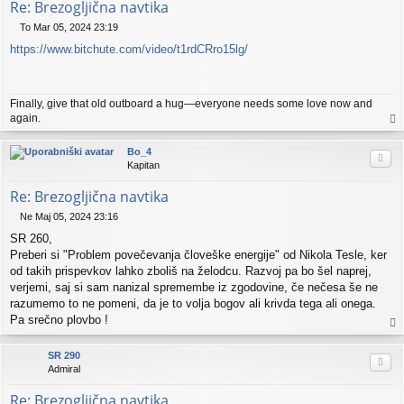
Re: Brezogljična navtika
To Mar 05, 2024 23:19
O
https://www.bitchute.com/video/t1rdCRro15lg/
d
g
o
v
Finally, give that old outboard a hug—everyone needs some love now and
o
again.
r
a
vr
Bo_4
Citi
h
Kapitan
Re: Brezogljična navtika
Ne Maj 05, 2024 23:16
O
SR 260,
d
g
Preberi si "Problem povečevanja človeške energije" od Nikola Tesle, ker
o
od takih prispevkov lahko zboliš na želodcu. Razvoj pa bo šel naprej,
v
verjemi, saj si sam nanizal spremembe iz zgodovine, če nečesa še ne
o
razumemo to ne pomeni, da je to volja bogov ali krivda tega ali onega.
r
Pa srečno plovbo !
a
vr
SR 290
Citi
h
Admiral
Re: Brezogljična navtika