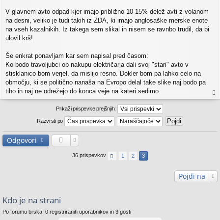
V glavnem avto odpad kjer imajo približno 10-15% delež avti z volanom
na desni, veliko je tudi takih iz ZDA, ki imajo anglosaške merske enote
na vseh kazalnikih. Iz takega sem slikal in nisem se ravnbo trudil, da bi
ulovil krš!
Še enkrat ponavljam kar sem napisal pred časom:
Ko bodo travoljubci ob nakupu električarja dali svoj "stari" avto v
stisklanico bom verjel, da mislijo resno. Dokler bom pa lahko celo na
območju, ki se politično nanaša na Evropo delal take slike naj bodo pa
tiho in naj ne odrežejo do konca veje na kateri sedimo.
a
vr
Prikaži prispevke prejšnjih:
h
Razvrsti po
Odgovori
36 prispevkov
1
2
3
Pojdi na
Kdo je na strani
Po forumu brska: 0 registriranih uporabnikov in 3 gosti