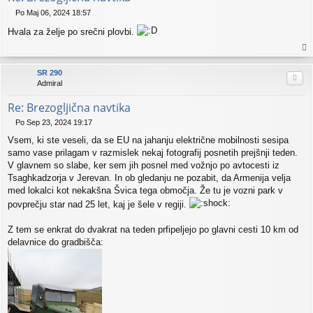
Po Maj 06, 2024 18:57
O
Hvala za želje po srečni plovbi.
d
g
o
a
v
vr
SR 290
o
Citi
h
Admiral
r
Re: Brezogljična navtika
Po Sep 23, 2024 19:17
O
Vsem, ki ste veseli, da se EU na jahanju električne mobilnosti sesipa
d
g
samo vase prilagam v razmislek nekaj fotografij posnetih prejšnji teden.
o
V glavnem so slabe, ker sem jih posnel med vožnjo po avtocesti iz
v
Tsaghkadzorja v Jerevan. In ob gledanju ne pozabit, da Armenija velja
o
med lokalci kot nekakšna Švica tega območja. Že tu je vozni park v
r
povprečju star nad 25 let, kaj je šele v regiji.
Z tem se enkrat do dvakrat na teden prfipeljejo po glavni cesti 10 km od
delavnice do gradbišča: