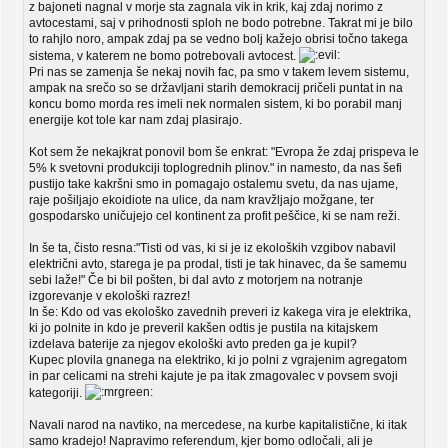
z bajoneti nagnal v morje sta zagnala vik in krik, kaj zdaj norimo z
avtocestami, saj v prihodnosti sploh ne bodo potrebne. Takrat mi je bilo
to rahjlo noro, ampak zdaj pa se vedno bolj kažejo obrisi točno takega
sistema, v katerem ne bomo potrebovali avtocest.
Pri nas se zamenja še nekaj novih fac, pa smo v takem levem sistemu,
ampak na srečo so se državljani starih demokracij pričeli puntat in na
koncu bomo morda res imeli nek normalen sistem, ki bo porabil manj
energije kot tole kar nam zdaj plasirajo.
Kot sem že nekajkrat ponovil bom še enkrat: "Evropa že zdaj prispeva le
5% k svetovni produkciji toplogrednih plinov." in namesto, da nas šefi
pustijo take kakršni smo in pomagajo ostalemu svetu, da nas ujame,
raje pošiljajo ekoidiote na ulice, da nam kravžljajo možgane, ter
gospodarsko uničujejo cel kontinent za profit peščice, ki se nam reži.
In še ta, čisto resna:"Tisti od vas, ki si je iz ekoloških vzgibov nabavil
električni avto, starega je pa prodal, tisti je tak hinavec, da še samemu
sebi laže!" Če bi bil pošten, bi dal avto z motorjem na notranje
izgorevanje v ekološki razrez!
In še: Kdo od vas ekološko zavednih preveri iz kakega vira je elektrika,
ki jo polnite in kdo je preveril kakšen odtis je pustila na kitajskem
izdelava baterije za njegov ekološki avto preden ga je kupil?
Kupec plovila gnanega na elektriko, ki jo polni z vgrajenim agregatom
in par celicami na strehi kajute je pa itak zmagovalec v povsem svoji
kategoriji.
Navali narod na navtiko, na mercedese, na kurbe kapitalistične, ki itak
samo kradejo! Napravimo referendum, kjer bomo odločali, ali je