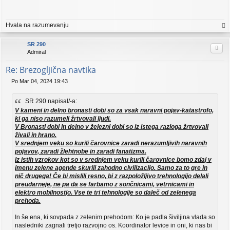
g
o
v
Hvala na razumevanju
o
r
a
vr
SR 290
Citi
h
Admiral
Re: Brezogljična navtika
Po Mar 04, 2024 19:43
O
d
SR 290 napisal/-a:
g
o
V kameni in delno bronasti dobi so za vsak naravni pojav-katastrofo,
v
ki ga niso razumeli žrtvovali ljudi.
o
V Bronasti dobi in delno v železni dobi so iz istega razloga žrtvovali
r
živali in hrano.
V srednjem veku so kurili čarovnice zaradi nerazumljivih naravnih
pojavov, zaradi žlehtnobe in zaradi fanatizma.
Iz istih vzrokov kot so v srednjem veku kurili čarovnice bomo zdaj v
imenu zelene agende skurili zahodno civilizacijo. Samo za to gre in
nič drugega! Če bi mislili resno, bi z razpoložljivo trehnologijo delali
preudarneje, ne pa da se farbamo z sončnicami, vetrnicami in
elektro mobilnostjo. Vse te tri tehnologije so daleč od zelenega
prehoda.
In še ena, ki sovpada z zelenim prehodom: Ko je padla šiviljina vlada so
nasledniki zagnali tretjo razvojno os. Koordinator levice in oni, ki nas bi